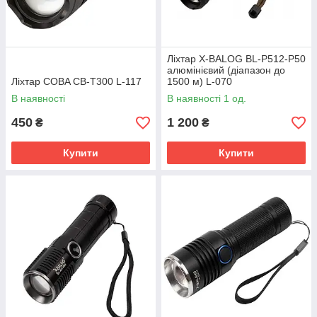
Ліхтар X-BALOG BL-P512-P50
алюмінієвий (діапазон до
Ліхтар COBA CB-T300 L-117
1500 м) L-070
В наявності
В наявності 1 од.
450
1 200
₴
₴
Купити
Купити