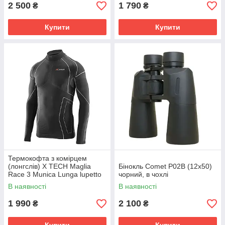
2 500
1 790
₴
₴
Купити
Купити
Термокофта з комірцем
(лонгслів) X TECH Maglia
Бінокль Comet P02B (12x50)
Race 3 Munica Lunga lupetto
чорний, в чохлі
Nero XXL/XXXL Чорна
В наявності
В наявності
1 990
2 100
₴
₴