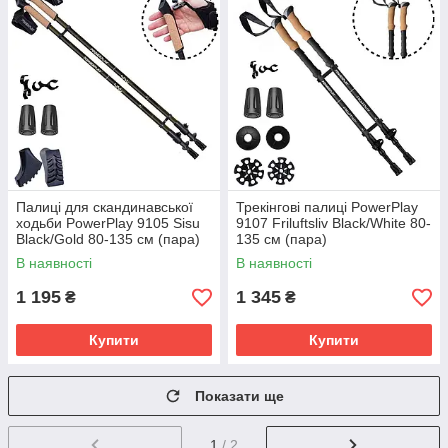
Палиці для скандинавської
Трекінгові палиці PowerPlay
ходьби PowerPlay 9105 Sisu
9107 Friluftsliv Black/White 80-
Black/Gold 80-135 см (пара)
135 см (пара)
В наявності
В наявності
1 195
1 345
₴
₴
Купити
Купити
Показати ще
1
/ 2