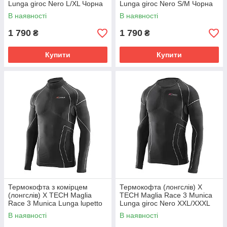
Lunga giroc Nero L/XL Чорна
Lunga giroc Nero S/M Чорна
В наявності
В наявності
1 790
1 790
₴
₴
Купити
Купити
Термокофта з комірцем
Термокофта (лонгслів) X
(лонгслів) X TECH Maglia
TECH Maglia Race 3 Munica
Race 3 Munica Lunga lupetto
Lunga giroc Nero XXL/XXXL
Nero L/XL Чорна
Чорна
В наявності
В наявності