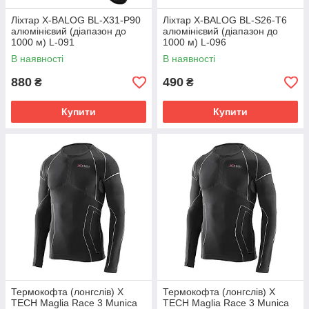
Ліхтар X-BALOG BL-X31-P90
Ліхтар X-BALOG BL-S26-T6
алюмінієвий (діапазон до
алюмінієвий (діапазон до
1000 м) L-091
1000 м) L-096
В наявності
В наявності
880
490
₴
₴
Купити
Купити
Термокофта (лонгслів) X
Термокофта (лонгслів) X
TECH Maglia Race 3 Munica
TECH Maglia Race 3 Munica