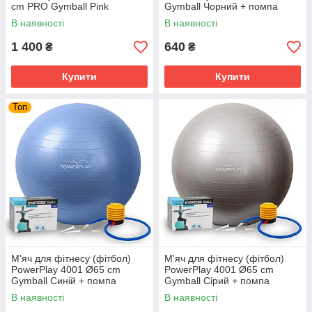
cm PRO Gymball Pink
Gymball Чорний + помпа
В наявності
В наявності
1 400
640
₴
₴
Купити
Купити
Топ
М'яч для фітнесу (фітбол)
М'яч для фітнесу (фітбол)
PowerPlay 4001 Ø65 cm
PowerPlay 4001 Ø65 cm
Gymball Синій + помпа
Gymball Сірий + помпа
В наявності
В наявності