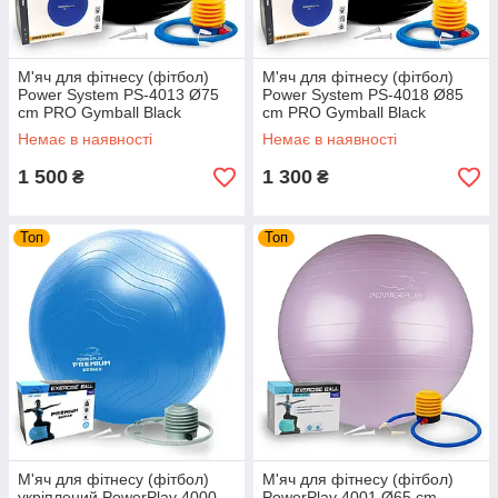
М'яч для фітнесу (фітбол)
М'яч для фітнесу (фітбол)
Power System PS-4013 Ø75
Power System PS-4018 Ø85
cm PRO Gymball Black
cm PRO Gymball Black
Немає в наявності
Немає в наявності
1 500
1 300
₴
₴
Топ
Топ
М'яч для фітнесу (фітбол)
М'яч для фітнесу (фітбол)
укріплений PowerPlay 4000
PowerPlay 4001 Ø65 cm