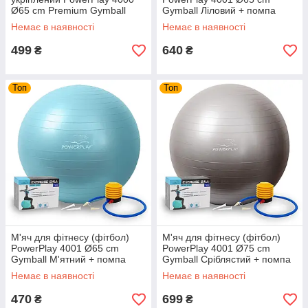
Ø65 cm Premium Gymball
Gymball Ліловий + помпа
Anti-Burst Синій + помпа
Немає в наявності
Немає в наявності
499
640
₴
₴
Топ
Топ
М'яч для фітнесу (фітбол)
М'яч для фітнесу (фітбол)
PowerPlay 4001 Ø65 cm
PowerPlay 4001 Ø75 cm
Gymball М'ятний + помпа
Gymball Сріблястий + помпа
Немає в наявності
Немає в наявності
470
699
₴
₴