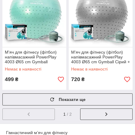
М'яч для фітнесу (фітбол)
М'яч для фітнесу (фітбол)
напівмасажний PowerPlay
напівмасажний PowerPlay
4003 Ø65 cm Gymball
4003 Ø65 cm Gymball Сірий +
Зелений + помпа
помпа
Немає в наявності
Немає в наявності
499
720
₴
₴
Показати ще
1
/ 2
Гімнастичний м’яч для фітнесу