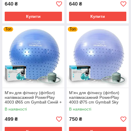
640
640
₴
₴
Купити
Купити
Топ
Топ
М'яч для фітнесу (фітбол)
М'яч для фітнесу (фітбол)
напівмасажний PowerPlay
напівмасажний PowerPlay
4003 Ø65 cm Gymball Синій +
4003 Ø75 cm Gymball Sky
помпа
Blue + помпа
В наявності
В наявності
499
750
₴
₴