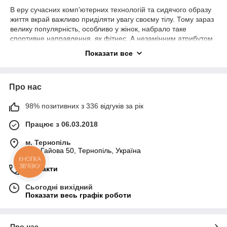
В еру сучасних комп’ютерних технологій та сидячого образу
життя вкрай важливо приділяти увагу своєму тілу. Тому зараз
велику популярність, особливо у жінок, набрало таке
спортивне направлення, як фітнес. А незамінним атрибутом
для фітнес-гімнастики є фітбол, м’яч для фітнесу чи м’яч для
Показати все
гімнастики – різновид надувного м’яча, який
характеризується великими розмірами. Розглянемо основні
види спортивних фітболів та правила їх вибору і
Про нас
використання.
Перш за все, необхідно розуміти для якої мети Вам потрібен
98% позитивних з 336 відгуків за рік
фітбол. Його використовують як в медицині, так і для
оздоровлення. В медицині гімнастичні м’ячі застосовують для
Працює з 06.03.2018
лікування захворювань хребта, суглобів, для відновлення
роботи вестибулярного апарату людини.
м. Тернопіль
вул. Гайова 50, Тернопіль, Україна
В цілях оздоровлення
фітбол
використовують значно
ширше:
КНОПКА
ЗВ'ЯЗКУ
Контакти
Схуднення.
На цьому зациклена майже вся
прекрасна половина людства. В даному випадку
Сьогодні вихідний
гімнастичний м’яч є ідеальним варіантом, адже з його
Показати весь графік роботи
допомогою можна дати навантаження на всі м’язи тіла.
Підготовка до пологів.
Існує величезна кількість
Про нас