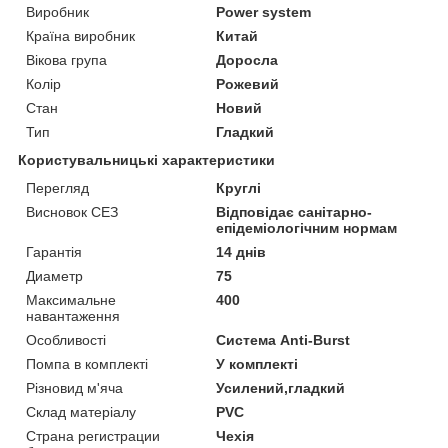
Виробник
Power system
Країна виробник
Китай
Вікова група
Доросла
Колір
Рожевий
Стан
Новий
Тип
Гладкий
Користувальницькі характеристики
Перегляд
Круглі
Висновок СЕЗ
Відповідає санітарно-
епідеміологічним нормам
Гарантія
14 днів
Диаметр
75
Максимальне
400
навантаження
Особливості
Система Anti-Burst
Помпа в комплекті
У комплекті
Різновид м'яча
Усилений,гладкий
Склад матеріалу
PVC
Страна регистрации
Чехія