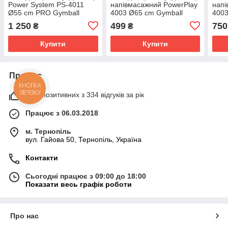
Power System PS-4011
напівмасажний PowerPlay
напі
Ø55 cm PRO Gymball
4003 Ø65 cm Gymball
4003
Purple
Зелений + помпа
Blue
1 250
499
750
₴
₴
Купити
Купити
Про нас
КНОПКА
ЗВ'ЯЗКУ
98% позитивних з 334 відгуків за рік
Працює з 06.03.2018
м. Тернопіль
вул. Гайова 50, Тернопіль, Україна
Контакти
Сьогодні працює з 09:00 до 18:00
Показати весь графік роботи
Про нас