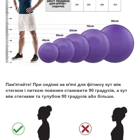
Пам'ятайте! При сидінні на м'ячі для фітнесу кут між
стегном і литкою повинен становити 90 градусів, а кут
між стегнами та тулубом 90 градусів або більше.