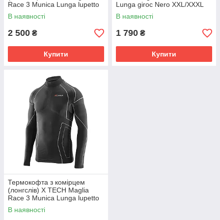
Race 3 Munica Lunga lupetto
Lunga giroc Nero XXL/XXXL
Nero L/XL Чорна
Чорна
В наявності
В наявності
2 500
1 790
₴
₴
Купити
Купити
Термокофта з комірцем
(лонгслів) X TECH Maglia
Race 3 Munica Lunga lupetto
Nero XXL/XXXL Чорна
В наявності