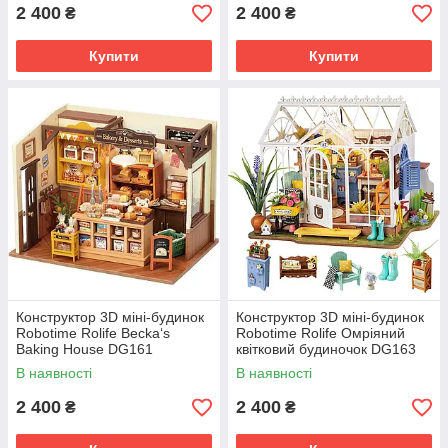
2 400
2 400
₴
₴
Купити
Купити
Конструктор 3D міні-будинок
Конструктор 3D міні-будинок
Robotime Rolife Becka‘s
Robotime Rolife Омріяний
Baking House DG161
квітковий будиночок DG163
В наявності
В наявності
2 400
2 400
₴
₴