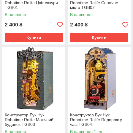
Robotime Rolife Цвіт сакури
Robotime Rolife Сонячне
TGB01
місто TGB02
В наявності
В наявності
2 400
2 400
₴
₴
Купити
Купити
Конструктор Бук Нук
Конструктор Бук Нук
Robotime Rolife Магічний
Robotime Rolife Подорож у
будинок TGB03
часі TGB04
В наявності
В наявності 1 од.