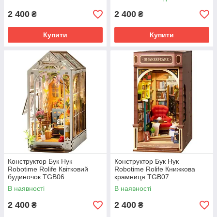
2 400
2 400
₴
₴
Купити
Купити
Конструктор Бук Нук
Конструктор Бук Нук
Robotime Rolife Квітковий
Robotime Rolife Книжкова
будиночок TGB06
крамниця TGB07
В наявності
В наявності
2 400
2 400
₴
₴