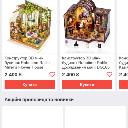
Конструктор 3D міні-
Конструктор 3D міні-
Конс
будинок Robotime Rolife
будинок Robotime Rolife
буди
Miller's Flower House
Дослідження магії DG166
Кав'
DG108
2 400
2 400
2 4
₴
₴
Купити
Купити
Акційні пропозиції та новинки