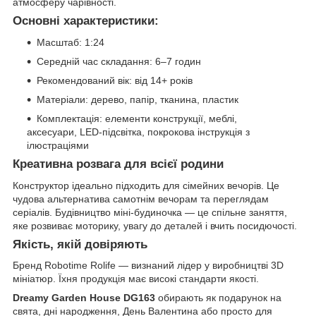
атмосферу чарівності.
Основні характеристики:
Масштаб: 1:24
Середній час складання: 6–7 годин
Рекомендований вік: від 14+ років
Матеріали: дерево, папір, тканина, пластик
Комплектація: елементи конструкції, меблі,
аксесуари, LED-підсвітка, покрокова інструкція з
ілюстраціями
Креативна розвага для всієї родини
Конструктор ідеально підходить для сімейних вечорів. Це
чудова альтернатива самотнім вечорам та переглядам
серіалів. Будівництво міні-будиночка — це спільне заняття,
яке розвиває моторику, увагу до деталей і вчить посидючості.
Якість, якій довіряють
Бренд Robotime Rolife — визнаний лідер у виробництві 3D
мініатюр. Їхня продукція має високі стандарти якості.
Dreamy Garden House DG163
обирають як подарунок на
свята, дні народження, День Валентина або просто для