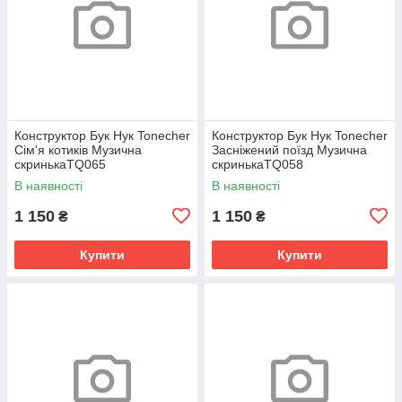
Конструктор Бук Нук Tonecher
Конструктор Бук Нук Tonecher
Сім'я котиків Музична
Засніжений поїзд Музична
скринькаTQ065
скринькаTQ058
В наявності
В наявності
1 150
1 150
₴
₴
Купити
Купити