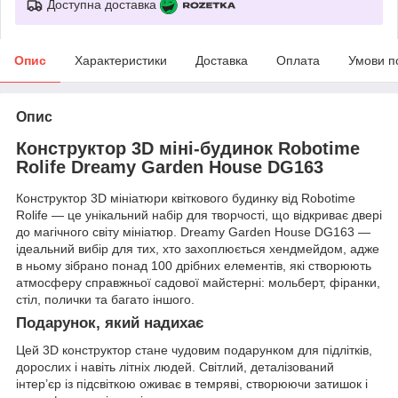
Доступна доставка
Опис
Характеристики
Доставка
Оплата
Умови п
Опис
Конструктор 3D міні-будинок Robotime
Rolife Dreamy Garden House DG163
Конструктор 3D мініатюри квіткового будинку від Robotime
Rolife — це унікальний набір для творчості, що відкриває двері
до магічного світу мініатюр. Dreamy Garden House DG163 —
ідеальний вибір для тих, хто захоплюється хендмейдом, адже
в ньому зібрано понад 100 дрібних елементів, які створюють
атмосферу справжньої садової майстерні: мольберт, фіранки,
стіл, полички та багато іншого.
Подарунок, який надихає
Цей 3D конструктор стане чудовим подарунком для підлітків,
дорослих і навіть літніх людей. Світлий, деталізований
інтер’єр із підсвіткою оживає в темряві, створюючи затишок і