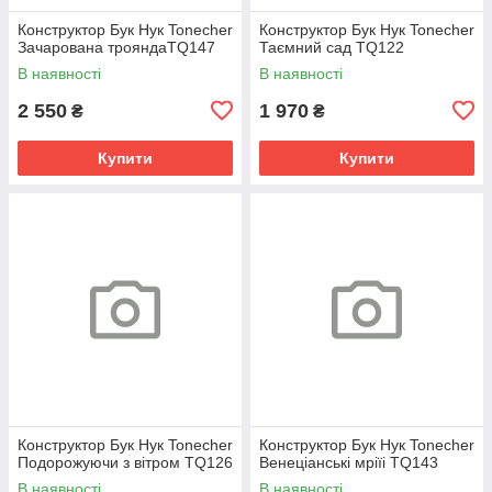
Конструктор Бук Нук Tonecher
Конструктор Бук Нук Tonecher
Зачарована трояндаTQ147
Таємний сад TQ122
В наявності
В наявності
2 550
1 970
₴
₴
Купити
Купити
Конструктор Бук Нук Tonecher
Конструктор Бук Нук Tonecher
Подорожуючи з вітром TQ126
Венеціанські мріїі TQ143
В наявності
В наявності