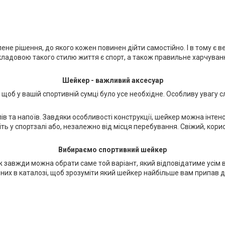
ене рішення, до якого кожен повинен дійти самостійно. І в тому є 
ладовою такого стилю життя є спорт, а також правильне харчування
Шейкер - важливий аксесуар
щоб у вашій спортивній сумці було усе необхідне. Особливу увагу с
ів та напоїв. Завдяки особливості конструкції, шейкер можна інтен
авіть у спортзалі або, незалежно від місця перебування. Свіжий, кор
Вибираємо спортивний шейкер
тож завжди можна обрати саме той варіант, який відповідатиме ус
них в каталозі, щоб зрозуміти який шейкер найбільше вам припав д