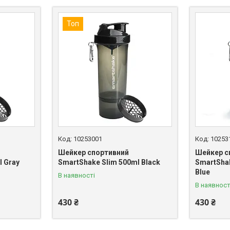
Топ
10253001
10253
Шейкер спортивний
Шейкер с
l Gray
SmartShake Slim 500ml Black
SmartSha
Blue
В наявності
В наявност
430 ₴
430 ₴