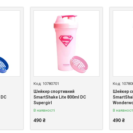
10780701
10780
Шейкер спортивний
Шейкер с
 DC
SmartShake Lite 800ml DC
SmartShak
Supergirl
Wonderw
В наявності
В наявност
490 ₴
490 ₴