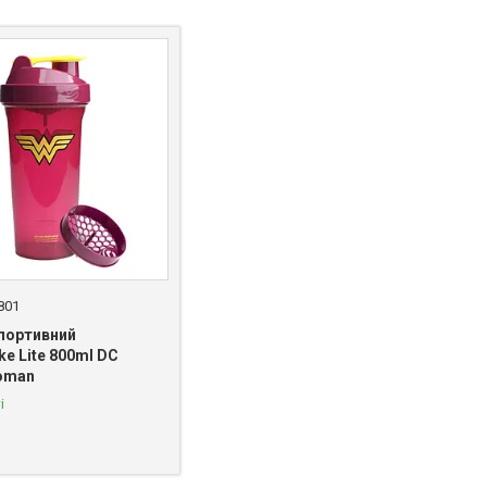
801
портивний
e Lite 800ml DC
oman
і