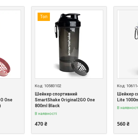
Топ
10583102
10611
Шейкер спортивний
Шейкер с
GO One
SmartShake Original2GO One
Lite 1000
)
800ml Black
В наявност
В наявності
470 ₴
560 ₴