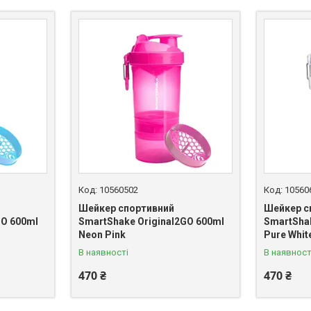
10560502
10560
Шейкер спортивний
Шейкер с
GO 600ml
SmartShake Original2GO 600ml
SmartShak
Neon Pink
Pure Whit
В наявності
В наявност
470 ₴
470 ₴