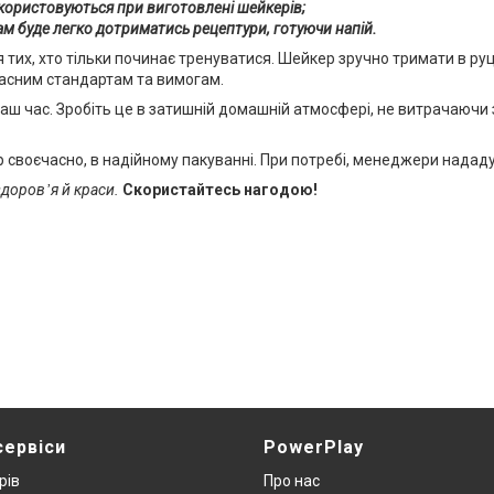
икористовуються при виготовлені шейкерів;
вам буде легко дотриматись рецептури, готуючи напій.
 тих, хто тільки починає тренуватися. Шейкер зручно тримати в руці,
часним стандартам та вимогам.
ш час. Зробіть це в затишній домашній атмосфері, не витрачаючи 
воєчасно, в надійному пакуванні. При потребі, менеджери нададуть
доров᾿я й краси.
Скористайтесь нагодою!
сервіси
PowerPlay
рів
Про нас