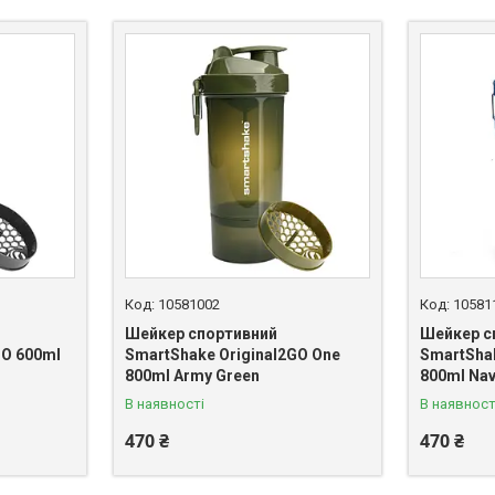
10581002
10581
Шейкер спортивний
Шейкер с
GO 600ml
SmartShake Original2GO One
SmartShak
800ml Army Green
800ml Nav
В наявності
В наявност
470 ₴
470 ₴