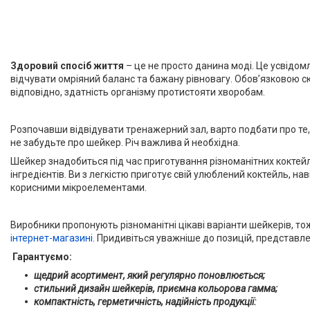
Здоровий спосіб життя
– це не просто данина моді. Це усвідомл
відчувати омріяний баланс та бажану рівновагу. Обов’язковою ск
відповідно, здатність організму протистояти хворобам.
Розпочавши відвідувати тренажерний зал, варто подбати про те, 
не забудьте про шейкер. Річ важлива й необхідна.
Шейкер знадобиться під час приготування різноманітних коктейл
інгредієнтів. Ви з легкістю приготує свій улюблений коктейль, н
корисними мікроелементами.
Виробники пропонують різноманітні цікаві варіанти шейкерів, 
інтернет-магазині
. Придивіться уважніше до позицій, представле
Гарантуємо:
щедрий асортимент, який регулярно поновлюється;
стильний дизайн шейкерів, приємна кольорова гамма;
компактність, герметичність, надійність продукції: