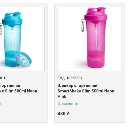
101
10253201
портивний
Шейкер спортивний
ke Slim 500ml Neon
SmartShake Slim 500ml Neon
Pink
і
В наявності
430 ₴