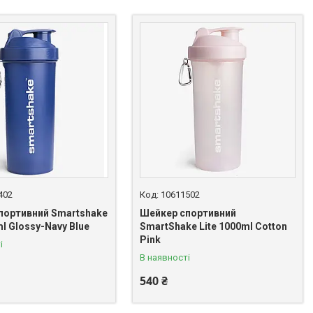
402
10611502
портивний Smartshake
Шейкер спортивний
ml Glossy-Navy Blue
SmartShake Lite 1000ml Cotton
Pink
і
В наявності
540 ₴