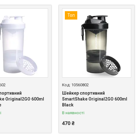
Топ
602
10560802
портивний
Шейкер спортивний
e Original2GO 600ml
SmartShake Original2GO 600ml
e
Black
і
В наявності
470 ₴