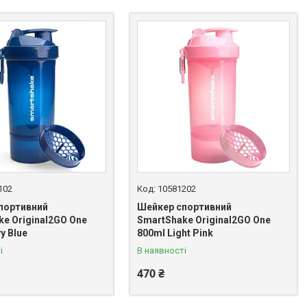
102
10581202
портивний
Шейкер спортивний
e Original2GO One
SmartShake Original2GO One
y Blue
800ml Light Pink
і
В наявності
470 ₴