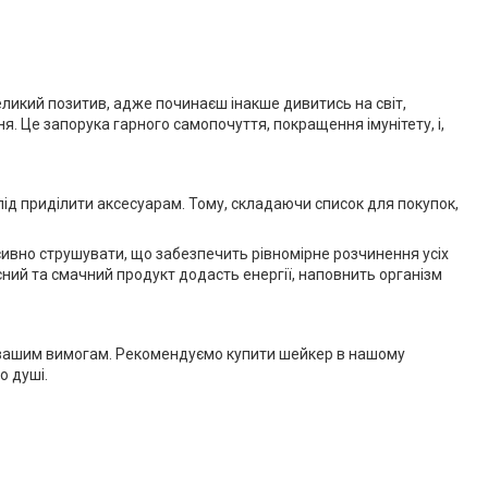
великий позитив, адже починаєш інакше дивитись на світ,
. Це запорука гарного самопочуття, покращення імунітету, і,
лід приділити аксесуарам. Тому, складаючи список для покупок,
сивно струшувати, що забезпечить рівномірне розчинення усіх
исний та смачний продукт додасть енергії, наповнить організм
ім вашим вимогам. Рекомендуємо купити шейкер в нашому
о душі.