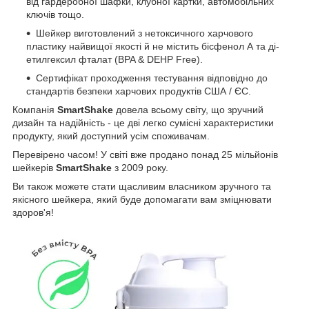
від гардеробної шафки, клубної картки, автомобільних
ключів тощо.
Шейкер виготовлений з нетоксичного харчового
пластику найвищої якості й не містить бісфенол А та ді-
етилгексил фталат (BPA & DEHP Free).
Сертифікат проходження тестування відповідно до
стандартів безпеки харчових продуктів США / ЄС.
Компанія
SmartShake
довела всьому світу, що зручний
дизайн та надійність - це дві легко сумісні характеристики
продукту, який доступний усім споживачам.
Перевірено часом! У світі вже продано понад 25 мільйонів
шейкерів
SmartShake
з 2009 року.
Ви також можете стати щасливим власником зручного та
якісного шейкера, який буде допомагати вам зміцнювати
здоров'я!