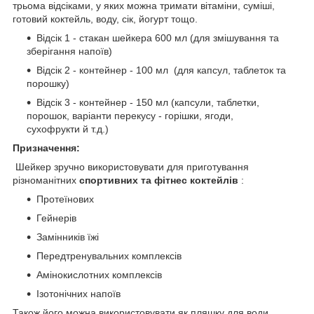
трьома відсіками, у яких можна тримати вітаміни, суміші,
готовий коктейль, воду, сік, йогурт тощо.
Відсік 1 - стакан шейкера 600 мл (для змішування та
зберігання напоїв)
Відсік 2 - контейнер - 100 мл (для капсул, таблеток та
порошку)
Відсік 3 - контейнер - 150 мл (капсули, таблетки,
порошок, варіанти перекусу - горішки, ягоди,
сухофрукти й т.д.)
Призначення:
Шейкер зручно використовувати для приготування
різноманітних
спортивних та фітнес коктейлів
:
Протеїнових
Гейнерів
Замінників їжі
Передтренувальних комплексів
Амінокислотних комплексів
Ізотонічних напоїв
Також його можна використовувати як пляшку для води.