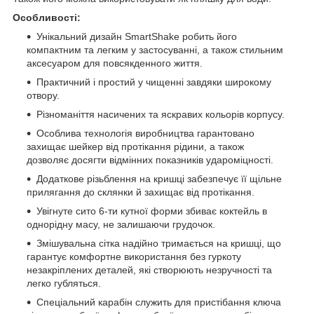
Особливості:
Унікальний дизайн SmartShake робить його
компактним та легким у застосуванні, а також стильним
аксесуаром для повсякденного життя.
Практичний і простий у чищенні завдяки широкому
отвору.
Різноманіття насичених та яскравих кольорів корпусу.
Особлива технологія виробництва гарантовано
захищає шейкер від протікання рідини, а також
дозволяє досягти відмінних показників удароміцності.
Додаткове різьблення на кришці забезпечує її щільне
прилягання до склянки й захищає від протікання.
Увігнуте сито 6-ти кутної форми збиває коктейль в
однорідну масу, не залишаючи грудочок.
Змішувальна сітка надійно тримається на кришці, що
гарантує комфортне використання без гуркоту
незакріплених деталей, які створюють незручності та
легко губляться.
Спеціальний карабін служить для пристібання ключа