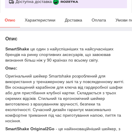
Доступна доставка
Опис
Характеристики
Доставка
Оплата
Умови п
Опис
SmartShake
це один з найуспішніших та найсучасніших
брендів на ринку спортивних аксесуарів, що завоював
визнання більш ніж у 90 країнах по всьому світу.
Опис:
Оригінальний шейкер Smartshake розроблений для
використання у тренажерному залі та у повсякденному житті.
Він оснащений карабіном для ключа від гардеробної шафки
або для пристібання клубної картки. Складається з трьох
окремих відсіків. Стильний та ергономічний шейкер
виготовлено з врахуванням зручності, безпеки та
екологічності. Сучасний дизайн гарантує максимально
комфортне тримання під час приготування напою, пиття та
носіння.
SmartShake Original2Go
- це найінноваційніший шейкер, з