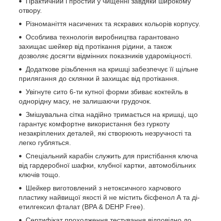
Практичний і простий у чищенні завдяки широкому
отвору.
Різноманіття насичених та яскравих кольорів корпусу.
Особлива технологія виробництва гарантовано
захищає шейкер від протікання рідини, а також
дозволяє досягти відмінних показників удароміцності.
Додаткове різьблення на кришці забезпечує її щільне
прилягання до склянки й захищає від протікання.
Увігнуте сито 6-ти кутної форми збиває коктейль в
однорідну масу, не залишаючи грудочок.
Змішувальна сітка надійно тримається на кришці, що
гарантує комфортне використання без гуркоту
незакріплених деталей, які створюють незручності та
легко губляться.
Спеціальний карабін служить для пристібання ключа
від гардеробної шафки, клубної картки, автомобільних
ключів тощо.
Шейкер виготовлений з нетоксичного харчового
пластику найвищої якості й не містить бісфенол А та ді-
етилгексил фталат (BPA & DEHP Free).
Сертифікат проходження тестування відповідно до