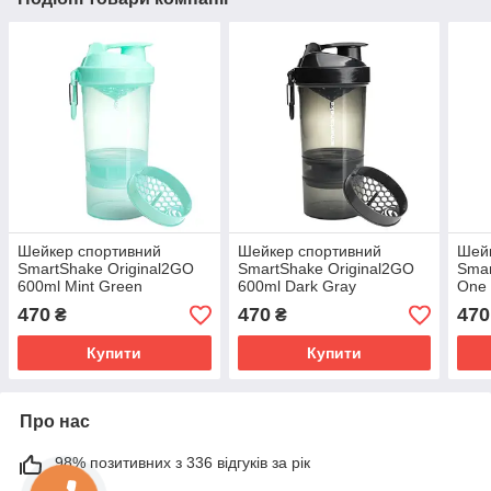
Шейкер спортивний
Шейкер спортивний
Шей
SmartShake Original2GO
SmartShake Original2GO
Smar
600ml Mint Green
600ml Dark Gray
One 
470
470
470
₴
₴
Купити
Купити
Про нас
98% позитивних з 336 відгуків за рік