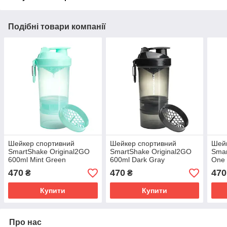
Подібні товари компанії
Шейкер спортивний
Шейкер спортивний
Шей
SmartShake Original2GO
SmartShake Original2GO
Smar
600ml Mint Green
600ml Dark Gray
One 
470
470
470
₴
₴
Купити
Купити
Про нас