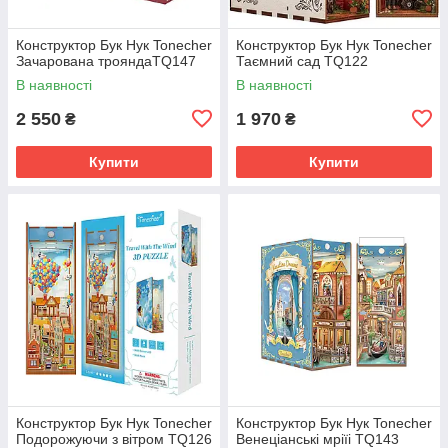
Конструктор Бук Нук Tonecher
Конструктор Бук Нук Tonecher
Зачарована трояндаTQ147
Таємний сад TQ122
В наявності
В наявності
2 550
1 970
₴
₴
Купити
Купити
Конструктор Бук Нук Tonecher
Конструктор Бук Нук Tonecher
Подорожуючи з вітром TQ126
Венеціанські мріїі TQ143