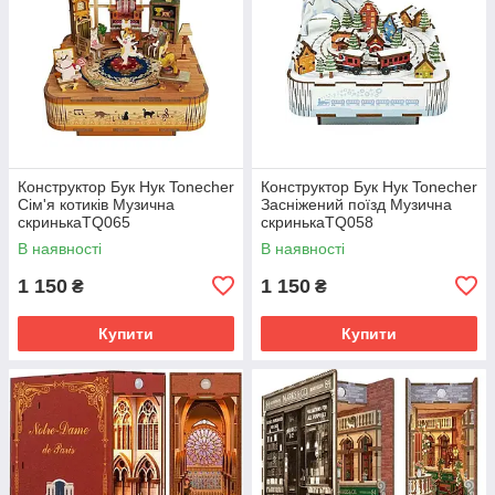
Конструктор Бук Нук Tonecher
Конструктор Бук Нук Tonecher
Сім'я котиків Музична
Засніжений поїзд Музична
скринькаTQ065
скринькаTQ058
В наявності
В наявності
1 150
1 150
₴
₴
Купити
Купити