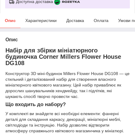
Доступна доставка
Опис
Характеристики
Доставка
Оплата
Умови п
Опис
Набір для збірки мініатюрного
будиночка Corner Millers Flower House
DG108
Конструктор 3D міні-будинок Millers Flower House DG108 — це
стильний і деталізований набір для створення власного
мініатюрного квіткового магазину. Цей набір приваблює як
дорослих шанувальників хендмейду, так і підлітків, які
шукають спосіб творчо провести час.
Що входить до набору?
У комплекті ви знайдете всі необхідні елементи: фанерні
деталі для складання каркасу, декорації, мініатюрні меблі,
світлодіоди та інструкцію. Набір дозволяє відтворити
атмосферу справжнього квіткового магазинчика у мініатюрі.