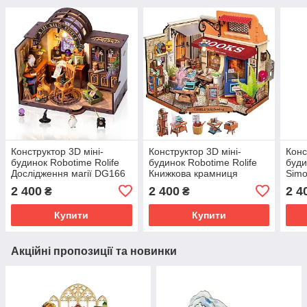
Конструктор 3D міні-
Конструктор 3D міні-
Конс
будинок Robotime Rolife
будинок Robotime Rolife
буди
Дослідження магії DG166
Книжкова крамниця
Simo
DG164
2 400
2 400
2 4
₴
₴
Купити
Купити
Акційні пропозиції та новинки