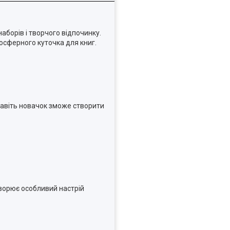
аборів і творчого відпочинку.
мосферного куточка для книг.
 навіть новачок зможе створити
творює особливий настрій