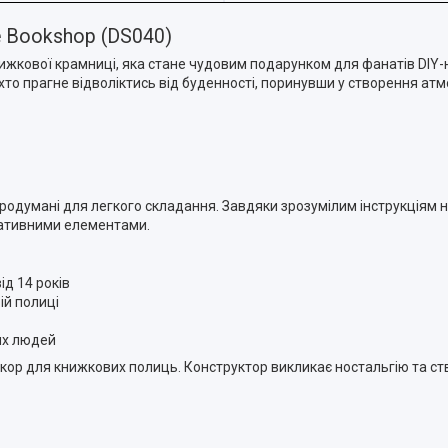
e Bookshop (DS040)
жкової крамниці, яка стане чудовим подарунком для фанатів DIY-н
х, хто прагне відволіктись від буденності, поринувши у створення ат
о продумані для легкого складання. Завдяки зрозумілим інструкціям
ративними елементами.
ід 14 років
ій полиці
чих людей
екор для книжкових полиць. Конструктор викликає ностальгію та с