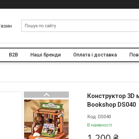
газин
B2B
Наші бренди
Оплата і доставка
Пов
Конструктор 3D м
Bookshop DS040
Код:
DS040
В наявності
1 200 ₴