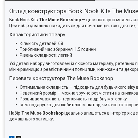
Огляд конструктора Book Nook Kits The Mus
Book Nook Kits
The Muse Bookshop
— це мініатюрна модель кни
Цей набір ідеально підходить як для початківців, так і для ти
Характеристики товару
Кількість деталей: 68
Приблизний час збирання: 1.5 години
Рівень складності: легкий
Усі деталі набору виготовлені із якісного матеріалу, ретельн
міні-крамницю з реалістичними полицями, книжками та деко
Переваги конструктора The Muse Bookshop
Оптимальна складність — підходить для будь-якого віку в
Невеликий розмір — можна зручно розмістити на книжков
Розвиває уважність, терплячість та дрібну моторику
Ідея подарунка для любителів мініатюр, читачів та твор
Набір
The Muse Bookshop
ідеально впишеться в інтер’єр як д
домашнього затишку.