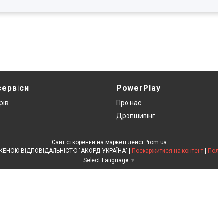
сервіси
PowerPlay
рів
Про нас
Дропшипінг
Сайт створений на маркетплейсі
Prom.ua
ТОВАРИСТВО З ОБМЕЖЕНОЮ ВІДПОВІДАЛЬНІСТЮ "АКОРД-УКРАЇНА" |
Поскаржитися на контент
|
Пол
Select Language
▼