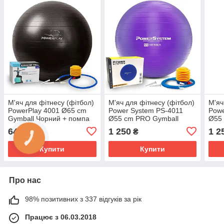
М'яч для фітнесу (фітбол)
М'яч для фітнесу (фітбол)
М'яч
PowerPlay 4001 Ø65 cm
Power System PS-4011
Powe
Gymball Чорний + помпа
Ø55 cm PRO Gymball
Ø55
Purple
Blac
640
1 250
1 2
₴
₴
Купити
Купити
Про нас
98% позитивних з 337 відгуків за рік
Працює з 06.03.2018