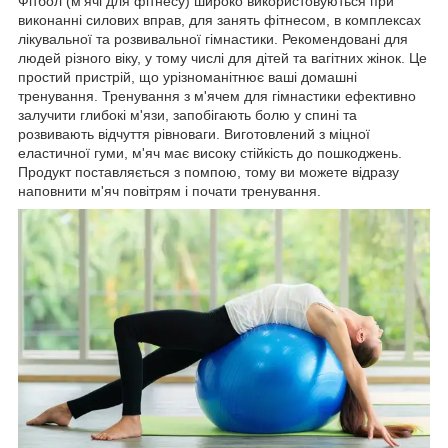
Фітбол (м'ячі для фітнесу) широко використовуються при
виконанні силових вправ, для занять фітнесом, в комплексах
лікувальної та розвивальної гімнастики. Рекомендовані для
людей різного віку, у тому числі для дітей та вагітних жінок. Це
простий пристрій, що урізноманітнює ваші домашні
тренування. Тренування з м'ячем для гімнастики ефективно
залучити глибокі м'язи, запобігають болю у спині та
розвивають відчуття рівноваги. Виготовлений з міцної
еластичної гуми, м'яч має високу стійкість до пошкоджень.
Продукт поставляється з помпою, тому ви можете відразу
наповнити м'яч повітрям і почати тренування.