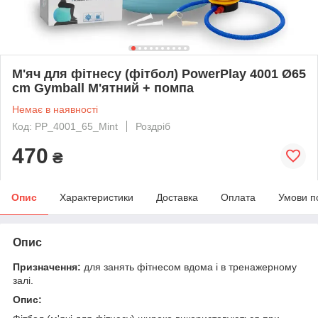
М'яч для фітнесу (фітбол) PowerPlay 4001 Ø65
cm Gymball М'ятний + помпа
Немає в наявності
Код: PP_4001_65_Mint
Роздріб
470
₴
Опис
Характеристики
Доставка
Оплата
Умови п
Опис
Призначення:
для занять фітнесом вдома і в тренажерному
залі.
Опис: