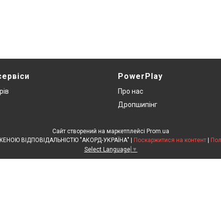
сервіси
PowerPlay
рів
Про нас
Дропшипінг
Сайт створений на маркетплейсі
Prom.ua
ТОВАРИСТВО З ОБМЕЖЕНОЮ ВІДПОВІДАЛЬНІСТЮ "АКОРД-УКРАЇНА" |
Поскаржитися на контент
|
Пол
Select Language
▼