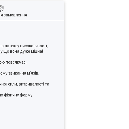
ля замовлення
о латексу високої якості,
му що вона дуже міцна!
бою повсякчас.
ому звикання м'язів.
ної сили, витривалості та
ою фізичну форму.