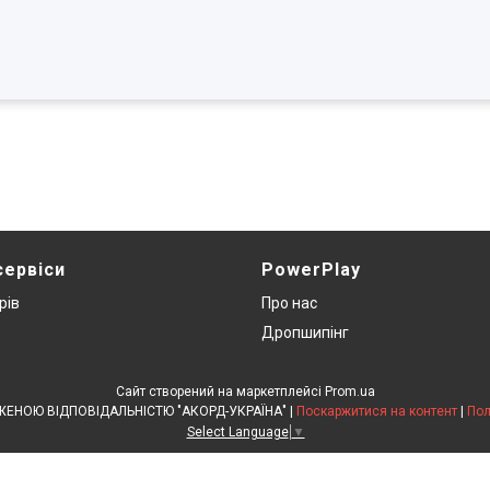
сервіси
PowerPlay
рів
Про нас
Дропшипінг
Сайт створений на маркетплейсі
Prom.ua
ТОВАРИСТВО З ОБМЕЖЕНОЮ ВІДПОВІДАЛЬНІСТЮ "АКОРД-УКРАЇНА" |
Поскаржитися на контент
|
Пол
Select Language
▼