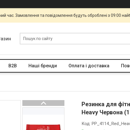
чий час. Замовлення та повідомлення будуть оброблені з 09:00 най
газин
B2B
Наші бренди
Оплата і доставка
Пов
Резинка для фітн
Heavy Червона (1
Код:
PP_4114_Red_Hea