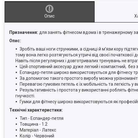
Опис
Х
Призначення:
для занять фітнесом вдома і в тренажерному за
Опис:
Зробіть ваші ноги стрункими, а сідниці й м'язи кору підт
тому вона легко розтягуються утричі від своєї початкової 
Навіть після регулярних і довготривалих тренувань не втра
Цей спортивний аксесуар дуже легкий і компактний, без з
Еспандер-петля широко використовується для фітнесу трен
За допомогою такого простого виробу можна урізноманіт
Перевагою гумових петель є їх мобільність та легкість у в
Результативність і простота у використанні роблять фітн
гнучкості.
Гумки для фітнесу широко використовуються як професій
Технічні характеристики:
Тип - Еспандер-петля
Товщина - 1.2
Матеріал - Латекс
Колір - Червоний