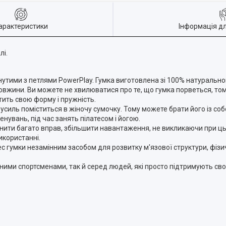
арактеристики
Інформація д
лі.
ягнутими з петлями PowerPlay. Гумка виготовлена зі 100% натуральног
довжини. Ви можете не хвилюватися про те, що гумка порветься, то
тить свою форму і пружність.
усиль поміститься в жіночу сумочку. Тому можете брати його із со
увань, під час занять пілатесом і йогою.
нити багато вправ, збільшити навантаження, не викликаючи при ць
икористанні.
ес гумки незамінним засобом для розвитку м'язової структури, фізич
ними спортсменами, так й серед людей, які просто підтримують св