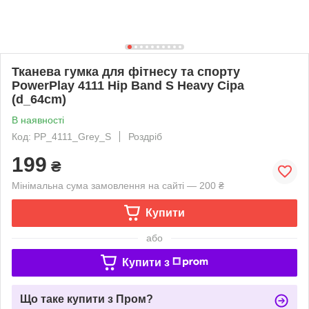
Тканева гумка для фітнесу та спорту
PowerPlay 4111 Hip Band S Heavy Сіра
(d_64cm)
В наявності
Код: PP_4111_Grey_S
Роздріб
199
₴
Мінімальна сума замовлення на сайті — 200 ₴
Купити
або
Купити з
Що таке купити з Пром?