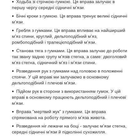
Ходьба зі стрічкою-гумкою. Ця вправа залучає в
першу чергу середні сідничні м'язи.
Бічні кроки з гумкою. Ця вправа тренує великі сідничні
м'язи.
Гребля з гумками. Ця вправа впливає на найширший
м'яз спини, круглий, дельтоподібний м'яз,
ромбоподібний і трапецієподібний м'язи.
Станова тяга з гумками. Ця вправа залучає до роботи
так звану задню групу м'язів стегна, а саме: двоголовий
м'яз стегна, сідничний м'яз і м'язи спини.
Розведення рук з гумками над головою в положенні
стоячи. У цій вправі ми залучаємо в основному
дельтоподібний і плечові м'язи.
Підйом рук в сторони з використанням гумок. У цій
вправі в основному працюють дельтоподібний і плечові
м'язи.
Вправа "мертвий жук" з гумками. Ця вправа
спрямована на роботу прямого м'яза живота.
Розведення ніг лежачи на боці - залучає м'язи стегна,
середні сідничні м'язи й підколінні сухожилля.