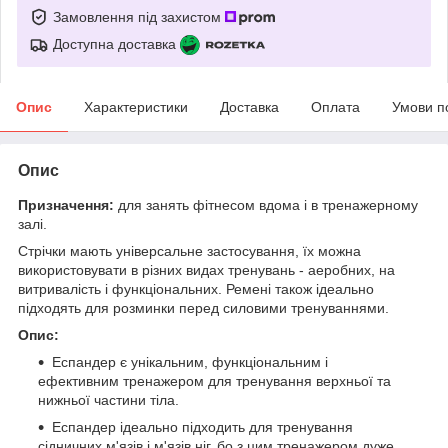
Замовлення під захистом
Доступна доставка
Опис
Характеристики
Доставка
Оплата
Умови п
Опис
Призначення:
для занять фітнесом вдома і в тренажерному
залі.
Стрічки мають універсальне застосування, їх можна
використовувати в різних видах тренувань - аеробних, на
витривалість і функціональних. Ремені також ідеально
підходять для розминки перед силовими тренуваннями.
Опис:
Еспандер є унікальним, функціональним і
ефективним тренажером для тренування верхньої та
нижньої частини тіла.
Еспандер ідеально підходить для тренування
сідничних м'язів і м'язів ніг, бо з цим тренажером дуже