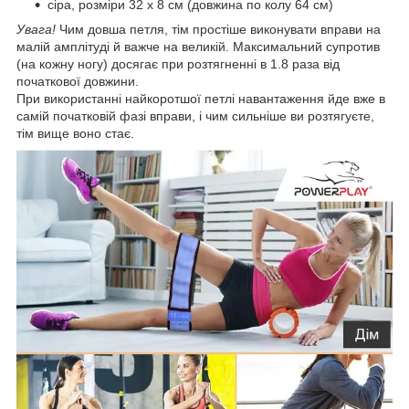
сіра, розміри 32 х 8 см (довжина по колу 64 см)
Увага!
Чим довша петля, тім простіше виконувати вправи на
малій амплітуді й важче на великій. Максимальний супротив
(на кожну ногу) досягає при розтягненні в 1.8 раза від
початкової довжини.
При використанні найкоротшої петлі навантаження йде вже в
самій початковій фазі вправи, і чим сильніше ви розтягуєте,
тім вище воно стає.