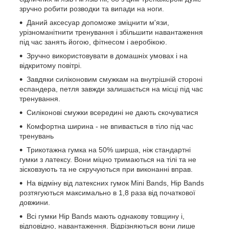
зручно робити розводки та випади на ноги.
Даний аксесуар допоможе зміцнити м'язи,
урізноманітнити тренування і збільшити навантаження
під час занять йогою, фітнесом і аеробікою.
Зручно використовувати в домашніх умовах і на
відкритому повітрі.
Завдяки силіконовим смужкам на внутрішній стороні
еспандера, петля завжди залишається на місці під час
тренування.
Силіконові смужки всередині не дають скочуватися
Комфортна ширина - не впивається в тіло під час
тренувань
Трикотажна гумка на 50% ширша, ніж стандартні
гумки з латексу. Вони міцно тримаються на тілі та не
зісковзують та не скручуються при виконанні вправ.
На відміну від латексних гумок Mini Bands, Hip Bands
розтягуються максимально в 1,8 раза від початкової
довжини.
Всі гумки Hip Bands мають однакову товщину і,
відповідно, навантаження. Відрізняються вони лише