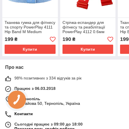
Тканева гумка для фітнесу
Стрічка-еспандер для
Ткан
та спорту PowerPlay 4111
фітнесу та реабілітації
та с
Hip Band M Medium
PowerPlay 4112 0.6мм
Hip 
Блакитна (d_76cm)
MediBand Heavy Червона
(d_8
199
190
199
₴
₴
(11кг)
Купити
Купити
Про нас
98% позитивних з 334 відгуків за рік
Працює з 06.03.2018
м. Тернопіль
вул. Гайова 50, Тернопіль, Україна
Контакти
Сьогодні працює з 09:00 до 18:00
Показати весь графік роботи