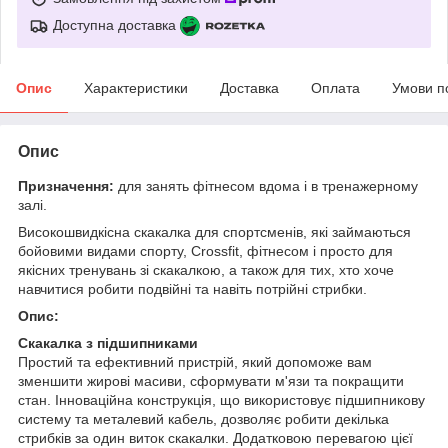
Доступна доставка
Опис
Характеристики
Доставка
Оплата
Умови п
Опис
Призначення:
для занять фітнесом вдома і в тренажерному
залі.
Високошвидкісна скакалка для спортсменів, які займаються
бойовими видами спорту, Crossfit, фітнесом і просто для
якісних тренувань зі скакалкою, а також для тих, хто хоче
навчитися робити подвійні та навіть потрійні стрибки.
Опис
:
Скакалка з підшипниками
Простий та ефективний пристрій, який допоможе вам
зменшити жирові масиви, сформувати м'язи та покращити
стан. Інноваційна конструкція, що використовує підшипникову
систему та металевий кабель, дозволяє робити декілька
стрибків за один виток скакалки. Додатковою перевагою цієї