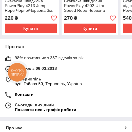
Скакалка швидкісна
Скакалка швидкісна
Скак
PowerPlay 4213 Jump
PowerPlay 4202 Ultra
підш
Rope Чорно/Червона 3м.
Speed Rope Червона
Powe
(2,9m.)
Rope
220
270
540
₴
₴
Купити
Купити
Про нас
98% позитивних з 337 відгуків за рік
Працює з 06.03.2018
КНОПКА
ЗВ'ЯЗКУ
м. Тернопіль
вул. Гайова 50, Тернопіль, Україна
Контакти
Сьогодні вихідний
Показати весь графік роботи
Про нас