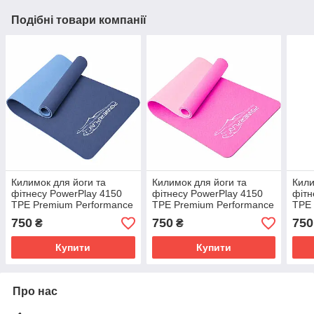
Подібні товари компанії
Килимок для йоги та
Килимок для йоги та
Кили
фітнесу PowerPlay 4150
фітнесу PowerPlay 4150
фітн
TPE Premium Performance
TPE Premium Performance
TPE 
Mat Океанічний
Mat Рожевий (183x61x0.6
Mat 
750
750
750
₴
₴
(183x61x0.6 см.)
см.)
(183
Купити
Купити
Про нас