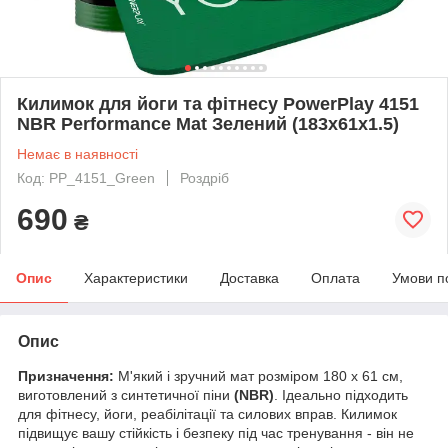
Килимок для йоги та фітнесу PowerPlay 4151
NBR Performance Mat Зелений (183x61x1.5)
Немає в наявності
Код: PP_4151_Green
Роздріб
690
₴
Опис
Характеристики
Доставка
Оплата
Умови п
Опис
Призначення:
М'який і зручний мат розміром 180 х 61 см,
виготовлений з синтетичної піни
(NBR)
. Ідеально підходить
для фітнесу, йоги, реабілітації та силових вправ. Килимок
підвищує вашу стійкість і безпеку під час тренування - він не