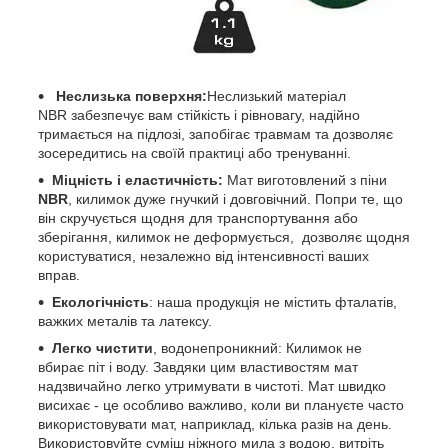
Неслизька поверхня:
Неслизький матеріал
NBR забезпечує вам стійкість і рівновагу, надійно
тримається на підлозі, запобігає травмам та дозволяє
зосередитись на своїй практиці або тренуванні.
Міцність і еластичність
:
Мат виготовлений з піни
NBR
, килимок дуже гнучкий і довговічний. Попри те, що
він скручується щодня для транспортування або
зберігання, килимок не деформується, дозволяє щодня
користуватися, незалежно від інтенсивності ваших
вправ.
Екологічність
: наша продукція не містить фталатів,
важких металів та латексу.
Легко чистити
, водонепроникний: Килимок не
вбирає піт і воду. Завдяки цим властивостям мат
надзвичайно легко утримувати в чистоті. Мат швидко
висихає - це особливо важливо, коли ви плануєте часто
використовувати мат, наприклад, кілька разів на день.
Використовуйте суміш ніжного мила з водою, витріть