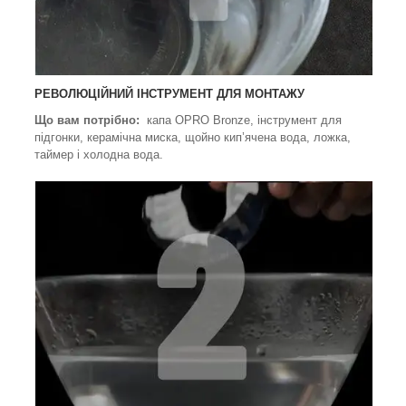
РЕВОЛЮЦІЙНИЙ ІНСТРУМЕНТ ДЛЯ МОНТАЖУ
Що вам потрібно:
капа OPRO Bronze, інструмент для
підгонки, керамічна миска, щойно кип’ячена вода, ложка,
таймер і холодна вода.