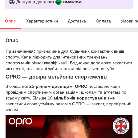
Доступна доставка
Опис
Характеристики
Доставка
Оплата
Умови п
Опис
Призначення:
призначена для будь-яких контактних видів
спорту. Капа підходить для інтенсивних тренувань
спортсменів різної кваліфікації. Водночас допоможе захистити
як верхні, так і нижні зуби, а також від розсічення губи.
OPRO — довіра мільйонів спортсменів
З більш ніж
25-річним досвідом
,
OPRO
поставляє капи
провідним спортивним організаціям, школам та атлетам по
всьому світу. Більше
10 мільйонів користувачів
вже
захистили свою усмішку разом з OPRO — захист, перевірений
часом.