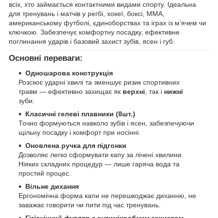
всіх, хто займається контактними видами спорту. Ідеальна
для тренувань і матчів у регбі, хокеї, боксі, MMA,
американському футболі, єдиноборствах та іграх із м’ячем чи
ключкою. Забезпечує комфортну посадку, ефективне
поглинання ударів і базовий захист зубів, ясен і губ.
Основні переваги:
Одношарова конструкція
Розсіює ударні хвилі та зменшує ризик спортивних
травм — ефективно захищає як
верхні
, так і
нижні
зуби.
Класичні гелеві плавники (8шт.)
Точно формуються навколо зубів і ясен, забезпечуючи
щільну посадку і комфорт при носінні.
Оновлена ручка для підгонки
Дозволяє легко сформувати капу за лічені хвилини.
Ніяких складних процедур — лише гаряча вода та
простий процес.
Вільне дихання
Ергономічна форма капи не перешкоджає диханню, не
заважає говорити чи пити під час тренувань.
Гігієнічний футляр з антимікробним захистом