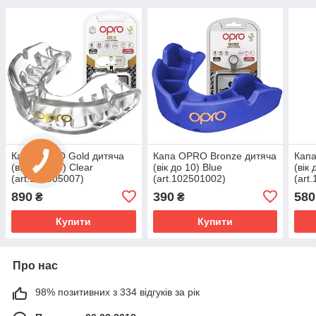
Капа OPRO Gold дитяча
Капа OPRO Bronze дитяча
Капа
(вік до 10р.) Clear
(вік до 10) Blue
(вік
(art.102505007)
(art.102501002)
(art
890
390
580
₴
₴
Купити
Купити
Про нас
98% позитивних з 334 відгуків за рік