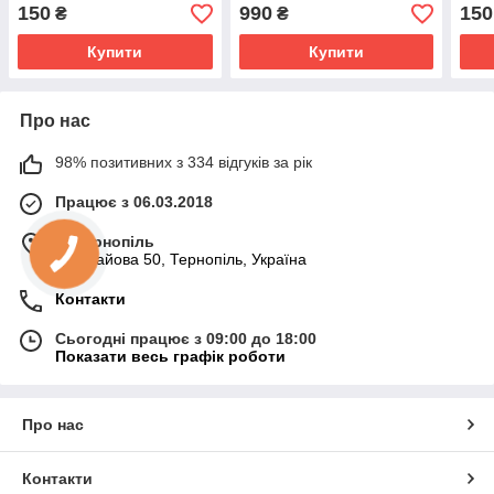
Band Чорна (2-7kg)
CrossFit Level 2 Orange
Colo
150
990
150
₴
₴
(опір 10-35 кг)
Купити
Купити
Про нас
98% позитивних з 334 відгуків за рік
Працює з 06.03.2018
м. Тернопіль
вул. Гайова 50, Тернопіль, Україна
Контакти
Сьогодні працює з 09:00 до 18:00
Показати весь графік роботи
Про нас
Контакти