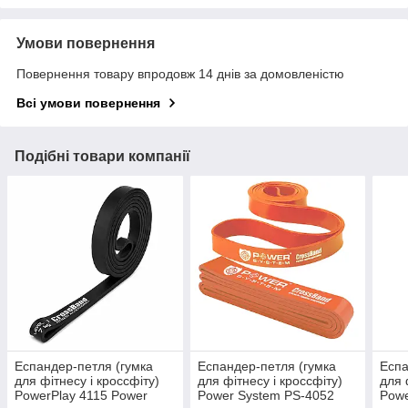
Умови повернення
Повернення товару впродовж 14 днів за домовленістю
Всі умови повернення
Подібні товари компанії
Еспандер-петля (гумка
Еспандер-петля (гумка
Еспа
для фітнесу і кроссфіту)
для фітнесу і кроссфіту)
для 
PowerPlay 4115 Power
Power System PS-4052
Powe