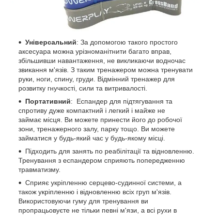
Універсальний
: За допомогою такого простого
аксесуара можна урізноманітнити багато вправ,
збільшивши навантаження, не викликаючи водночас
звикання м'язів. З таким тренажером можна тренувати
руки, ноги, спину, груди. Відмінний тренажер для
розвитку гнучкості, сили та витривалості.
Портативний
: Еспандер для підтягування та
спротиву дуже компактний і легкий і майже не
займає місця. Ви можете принести його до робочої
зони, тренажерного залу, парку тощо. Ви можете
займатися у будь-який час у будь-якому місці.
Підходить для занять по реабілітації та відновленню.
Тренування з еспандером сприяють попередженню
травматизму.
Сприяє укріпленню серцево-судинної системи, а
також укріпленню і відновленню всіх груп м'язів.
Використовуючи гуму для тренування ви
пропрацьовуєте не тільки певні м'язи, а всі рухи в