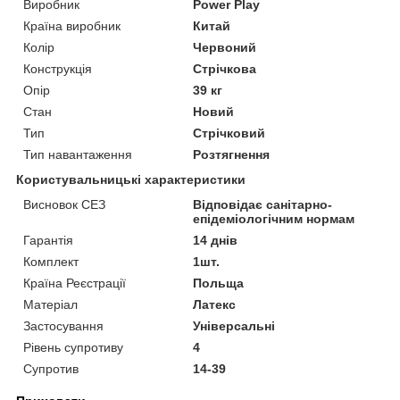
Виробник
Power Play
Країна виробник
Китай
Колір
Червоний
Конструкція
Стрічкова
Опір
39 кг
Стан
Новий
Тип
Стрічковий
Тип навантаження
Розтягнення
Користувальницькі характеристики
Висновок СЕЗ
Відповідає санітарно-
епідеміологічним нормам
Гарантія
14 днів
Комплект
1шт.
Країна Реєстрації
Польща
Матеріал
Латекс
Застосування
Універсальні
Рівень супротиву
4
Супротив
14-39