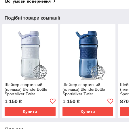
Всі умови повернення
Подібні товари компанії
Шейкер спортивний
Шейкер спортивний
Шей
(пляшка) BlenderBottle
(пляшка) BlenderBottle
(пля
SportMixer Twist
SportMixer Twist
Spor
20oz/590ml White
20oz/590ml Navy
Blac
1 150
1 150
870
₴
₴
Купити
Купити