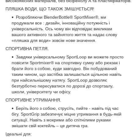
високоякісних матеріалів, без бісфенолу А та пластифікаторів.
ПЛЯШКА ВОДИ, ЩО ТАКОЖ ЗМІШУЄТЬСЯ!
Розробляючи BlenderBottle® SportMixer®, ми
продумали все : дизайн, інноваційну потужність і
універсальність. Ось чому він відповідає викликам
вашого активного та зайнятого життя та надає слову
«пляшка для води» зовсім нове значення.
СПОРТИВНА ПЕТЛЯ.
Завдяки універсальному SportLoop ви можете просто
повісити Sportmixer® на спортивну сумку або рюкзак і
брати його з собою, куди завгодно. Він побудований
таким чином, що застібка залишається щільною навіть
при найсильнішому натягу. SportLoop дозволяє
безтурботно пересуватися по дорозі до спортзалу,
школи, університету чи офісу.
СПОРТИВНЕ УТРИМАННЯ.
Беріть його з собою, струсіть, пийте - навіть під час
бігу. SportGrip забезпечує міцне утримання в будь-якій
ситуації. Навіть з мокрими або спітнілими руками
змішати свій коктейль – це дитяча гра.
Ідеальні для: