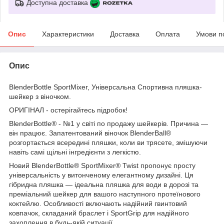
Доступна доставка
Опис
Характеристики
Доставка
Оплата
Умови п
Опис
BlenderBottle SportMixer, Універсальна Спортивна пляшка-
шейкер з віночком.
ОРИГІНАЛ - остерігайтесь підробок!
BlenderBottle® - №1 у світі по продажу шейкерів. Причина —
він працює. Запатентований віночок BlenderBall®
розгортається всередині пляшки, коли ви трясете, змішуючи
навіть самі щільні інгредієнти з легкістю.
Новий BlenderBottle® SportMixer® Twist пропонує просту
універсальність у витонченому елегантному дизайні. Ця
гібридна пляшка — ідеальна пляшка для води в дорозі та
преміальний шейкер для вашого наступного протеїнового
коктейлю. Особливості включають надійний гвинтовий
ковпачок, складаний браслет і SportGrip для надійного
захоплення в будь-якій ситуації.