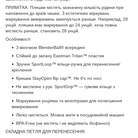
ПРИМІТКА. Пляшки містять зазначену кількість рідини при
наповненні до країв чашки. З естетичних міркувань
маркування вимірювань закінчується раніше. Наприклад, 28
унцій. пляшка має маркування до 24 унцій, хоча повна
місткість раніше, становить 28 унцій.
Особливості:
З віночком BlenderBall® всередині
Стійкий до запаху Eastman Tritan™ пластик
Зручне SportLoop™ кільце-ручка для перенесення/
кріплення
Кришка StayOpen flip cap™. Не б'є по носі
Не вислизне з рук. SportGrip™ — гумове кільце з
тисненням
Маркування унціями та мілілітрами для полегшення
вимірювання
Легко чиститься. Можна мити в посудомийній машині
BPA-Free (не містять і не виділяють бісфенол)
СКЛАДНА ПЕТЛЯ ДЛЯ ПЕРЕНЕСЕННЯ.