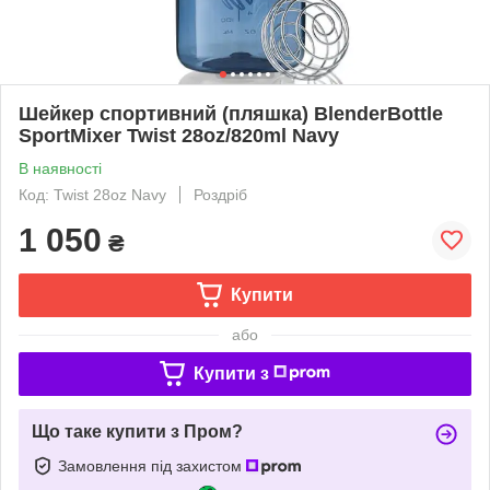
Шейкер спортивний (пляшка) BlenderBottle
SportMixer Twist 28oz/820ml Navy
В наявності
Код: Twist 28oz Navy
Роздріб
1 050
₴
Купити
або
Купити з
Що таке купити з Пром?
Замовлення під захистом