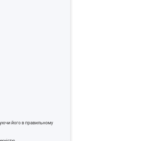
муючи його в правильному
икністю