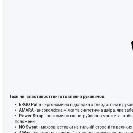
Технічні властивості виготовлення рукавичок:
ERGO Palm
- Ергономічна підкладка з твердої піни в рука
AMARA
- високоякісна м'яка та синтетична шкіра, яка заб
Power Strap
- анатомічно сконструйована манжета стабіл
положенні
NO Sweat
- махрові вставки на тильній стороні та велик
4 Way
- Еластична та легка 4-стороння структурована тка