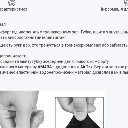
арактеристики
Інформація д
алі.
мфорт під час занять у тренажерному залі. Губка, вшита з внутрішнь
шать використання гантелей і штанг.
хищають руки всіх, хто тренується в тренажерному залі або займаєт
допроникності.
посадки та вшиту губку зсередини для більшого комфорту.
линаючого матеріалу
AMARA
з додаванням
AirTex
. Верхня частина 
звичайно еластичний водонепроникний матеріал дозволяє вам вільн