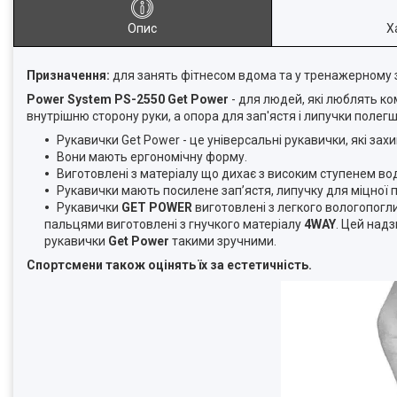
Опис
Х
Призначення:
для занять фітнесом вдома та у тренажерному з
Power System PS-2550 Get Power
- для людей, які люблять ко
внутрішню сторону руки, а опора для зап'ястя і липучки полег
Рукавички Get Power - це універсальні рукавички, які за
Вони мають ергономічну форму.
Виготовлені з матеріалу що дихає з високим ступенем во
Рукавички мають посилене зап’ястя, липучку для міцної 
Рукавички
GET POWER
виготовлені з легкого вологопог
пальцями виготовлені з гнучкого матеріалу
4WAY
. Цей над
рукавички
Get Power
такими зручними.
Спортсмени також оцінять їх за естетичність.