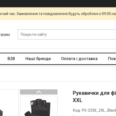
бочий час. Замовлення та повідомлення будуть оброблені з 09:00 н
газин
B2B
Наші бренди
Оплата і доставка
Пов
Рукавички для фі
XXL
Код:
PS-2550_2XL_Blac