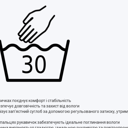
вичках поєднує комфорт і стабільність
езпечує довговічність та захист від вологи
ізує зап'ястний суглоб за допомогою регульованого затиску, утри
их пальцях рукавичок забезпечують ідеальне поглинання вологи
нина вирізняється гладкістю, ідеальною рухливістю та повітропрон