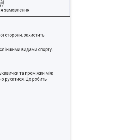
ля замовлення
ої сторони, захистить
ься іншими видами спорту.
рукавички та проміжки між
о рухатися. Це робить