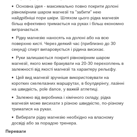
Основна ідея - максимально повно покрити долоні
рівномірним шаром магнезії та "забити" нею
найдрібніші пори шкіри. Шляхом цього рідка магнезія
більш ефективно тримається на руках і більш економно
витрачається.
Рідку магнезію наносять на долоні або на всю
поверхню кисті. Через деякий час (приблизно до 30
секунд) спирт випаровується і рідина висихає.
Руки залишаються покриті рівномірним шаром
магнезії, якого може бракувати на 20-30 перехоплень в
залежності від якості магнезії та характеру рельєфу.
Цей вид магнезії зручніше використовувати на
коротких скелелазних маршрутах, в боулдерінгу, лазінні
на швидкість, pole dance, у важкій атлетиці.
Залежно від виробника і хімічного складу, рідка
магнезія може висихати з різною швидкістю, по-різному
триматися на руках.
Вибирати рідку магнезію необхідно на власному
досвіді або за порадою тренера.
Переваги