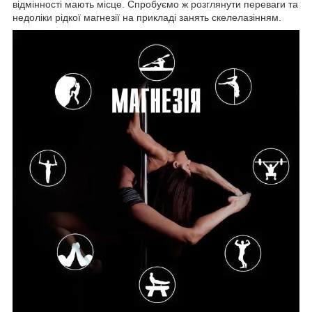
відмінності мають місце. Спробуємо ж розглянути переваги та
недоліки рідкої магнезії на прикладі занять скелелазінням.