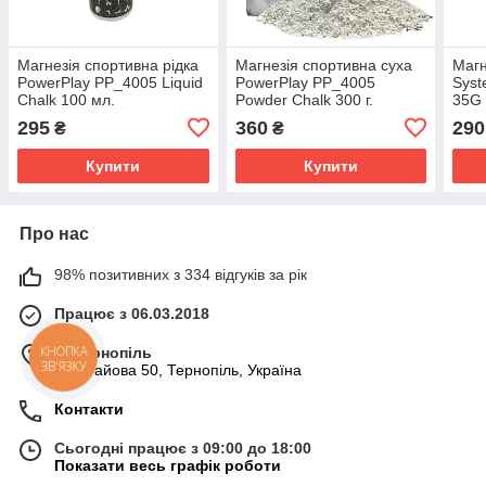
Магнезія спортивна рідка
Магнезія спортивна суха
Маг
PowerPlay PP_4005 Liquid
PowerPlay PP_4005
Syst
Chalk 100 мл.
Powder Chalk 300 г.
35G
295
360
290
₴
₴
Купити
Купити
Про нас
98% позитивних з 334 відгуків за рік
Працює з 06.03.2018
КНОПКА
м. Тернопіль
ЗВ'ЯЗКУ
вул. Гайова 50, Тернопіль, Україна
Контакти
Сьогодні працює з 09:00 до 18:00
Показати весь графік роботи