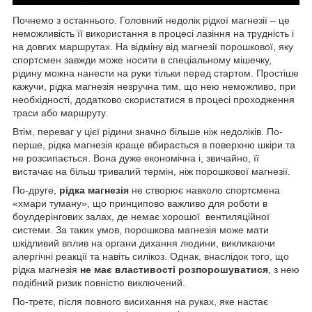
Почнемо з останнього. Головний недолік рідкої магнезії – це
неможливість її використання в процесі лазіння на трудність і
на довгих маршрутах. На відміну від магнезії порошкової, яку
спортсмен завжди може носити в спеціальному мішечку,
рідину можна нанести на руки тільки перед стартом. Простіше
кажучи, рідка магнезія незручна тим, що нею неможливо, при
необхідності, додатково скористатися в процесі проходження
траси або маршруту.
Втім, переваг у цієї рідини значно більше ніж недоліків. По-
перше, рідка магнезія краще вбирається в поверхню шкіри та
не розсипається. Вона дуже економічна і, звичайно, її
вистачає на більш тривалий термін, ніж порошкової магнезії.
По-друге,
рідка магнезія
не створює навколо спортсмена
«хмари туману», що принципово важливо для роботи в
боулдерінгових залах, де немає хорошої вентиляційної
системи. За таких умов, порошкова магнезія може мати
шкідливий вплив на органи дихання людини, викликаючи
алергічні реакції та навіть силікоз. Однак, внаслідок того, що
рідка магнезія
не має властивості розпорошуватися
, з нею
подібний ризик повністю виключений.
По-третє, після повного висихання на руках, яке настає