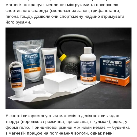
магнезія покращує зчеплення між руками та поверхнею
спортивного снаряда (скелелазних зачеп, грифа штанги,
пілона тощо), дозволяючи спортсмену надійно втримувати
його руками.
У спорті використовується магнезія в декількох виглядах:
тверда (порошкова розсипна, пресована, в кульках), рідка, у
формі гелю. Принципової різниці між ними немає — будь-яка
з магнезій працює на поглинання вологи, однак певні