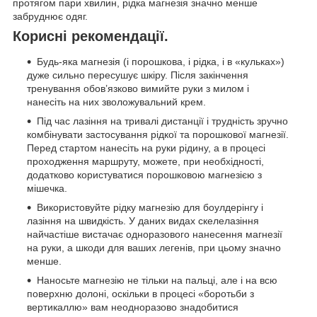
протягом пари хвилин, рідка магнезія значно менше
забруднює одяг.
Корисні рекомендації.
Будь-яка магнезія (і порошкова, і рідка, і в «кульках»)
дуже сильно пересушує шкіру. Після закінчення
тренування обов’язково вимийте руки з милом і
нанесіть на них зволожувальний крем.
Під час лазіння на тривалі дистанції і трудність зручно
комбінувати застосування рідкої та порошкової магнезії.
Перед стартом нанесіть на руки рідину, а в процесі
проходження маршруту, можете, при необхідності,
додатково користуватися порошковою магнезією з
мішечка.
Використовуйте рідку магнезію для боулдерінгу і
лазіння на швидкість. У даних видах скелелазіння
найчастіше вистачає одноразового нанесення магнезії
на руки, а шкоди для ваших легенів, при цьому значно
менше.
Наносьте магнезію не тільки на пальці, але і на всю
поверхню долоні, оскільки в процесі «боротьби з
вертикаллю» вам неодноразово знадобитися