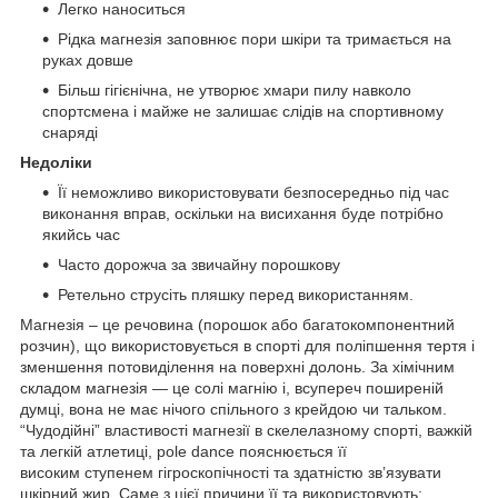
Легко наноситься
Рідка магнезія заповнює пори шкіри та тримається на
руках довше
Більш гігієнічна, не утворює хмари пилу навколо
спортсмена і майже не залишає слідів на спортивному
снаряді
Недоліки
Її неможливо використовувати безпосередньо під час
виконання вправ, оскільки на висихання буде потрібно
якийсь час
Часто дорожча за звичайну порошкову
Ретельно струсіть пляшку перед використанням.
Магнезія – це речовина (порошок або багатокомпонентний
розчин), що використовується в спорті для поліпшення тертя і
зменшення потовиділення на поверхні долонь. За хімічним
складом магнезія — це солі магнію і, всупереч поширеній
думці, вона не має нічого спільного з крейдою чи тальком.
“Чудодійні” властивості магнезії в скелелазному спорті, важкій
та легкій атлетиці, pole dance пояснюється її
високим ступенем гігроскопічності та здатністю зв’язувати
шкірний жир. Саме з цієї причини її та використовують: