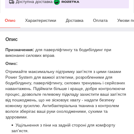
Доступна доставка
Опис
Характеристики
Доставка
Оплата
Умови п
Опис
Призначення:
для паверліфтингу та бодибілдинг при
виконанні силових вправ.
Опис:
Отримайте максимальну підтримку зап'ястя з цими гаками
Power System для важкої атлетики, розробленими для
бодибілдингу, паверліфтингу, силових тренувань і серйозних
навантажень. Підіймати більше і краще, добре контролюючи
процес, дозвольте гелевому підкладу захистити ваші зап'ястя
від пошкоджень, що не зісковзує хвату - надати безпеку
кожному зусиллю. Антибактеріальна тканина з контролем
вологи зберігає ваші руки охолодженими, сухими та
здоровими.
Ущільнення з піни на задній стороні для комфорту
зап'ястя.