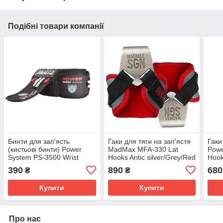
Подібні товари компанії
Бинти для зап'ясть
Гаки для тяги на зап'ястя
Гаки
(кистьові бинти) Power
MadMax MFA-330 Lat
Powe
System PS-3500 Wrist
Hooks Antic silver/Grey/Red
Hook
Wraps Red/Black (пара)
390
890
680
₴
₴
Купити
Купити
Про нас