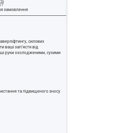
ля замовлення
аверліфтингу, силових
и ваші зап'ястя від
аші руки охолодженими, сухими
ристання та підвищеного зносу.