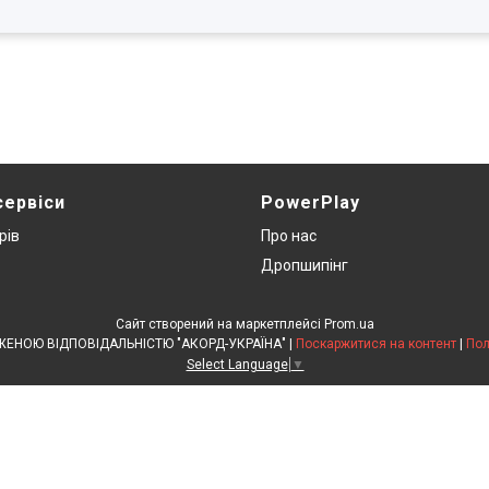
сервіси
PowerPlay
рів
Про нас
Дропшипінг
Сайт створений на маркетплейсі
Prom.ua
ТОВАРИСТВО З ОБМЕЖЕНОЮ ВІДПОВІДАЛЬНІСТЮ "АКОРД-УКРАЇНА" |
Поскаржитися на контент
|
Пол
Select Language
▼