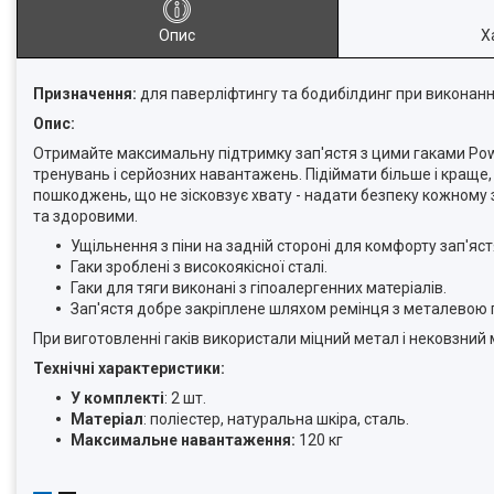
Опис
Х
Призначення:
для паверліфтингу та бодибілдинг при виконанн
Опис:
Отримайте максимальну підтримку зап'ястя з цими гаками Pow
тренувань і серйозних навантажень. Підіймати більше і краще
пошкоджень, що не зісковзує хвату - надати безпеку кожному
та здоровими.
Ущільнення з піни на задній стороні для комфорту зап'яст
Гаки зроблені з високоякісної сталі.
Гаки для тяги виконані з гіпоалергенних матеріалів.
Зап'ястя добре закріплене шляхом ремінця з металевою
При виготовленні гаків використали міцний метал і нековзний
Технічні характеристики:
У комплекті
: 2 шт.
Матеріал
: поліестер, натуральна шкіра, сталь.
Максимальне навантаження:
120 кг