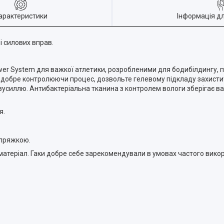
арактеристики
Інформація д
і силових вправ.
er System для важкої атлетики, розробленими для бодибілдингу, п
, добре контролюючи процес, дозвольте гелевому підкладу захистит
 зусиллю. Антибактеріальна тканина з контролем вологи зберігає в
я.
 пряжкою.
 матеріал. Гаки добре себе зарекомендували в умовах частого вико