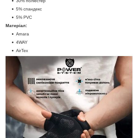
30% поліестер
5% спандекс
5% PVC
Матеріал:
Amara
4WAY
AirTex