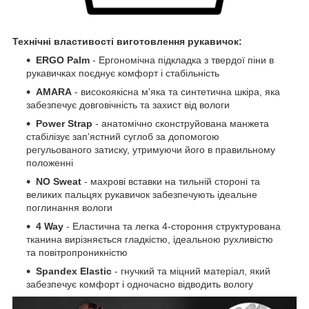
Технічні властивості виготовлення рукавичок:
ERGO Palm
- Ергономічна підкладка з твердої піни в
рукавичках поєднує комфорт і стабільність
AMARA
- високоякісна м'яка та синтетична шкіра, яка
забезпечує довговічність та захист від вологи
Power Strap
- анатомічно сконструйована манжета
стабілізує зап'ястний суглоб за допомогою
регульованого затиску, утримуючи його в правильному
положенні
NO Sweat
- махрові вставки на тильній стороні та
великих пальцях рукавичок забезпечують ідеальне
поглинання вологи
4 Way
- Еластична та легка 4-стороння структурована
тканина вирізняється гладкістю, ідеальною рухливістю
та повітропроникністю
Spandex Elastic
- гнучкий та міцний матеріал, який
забезпечує комфорт і одночасно відводить вологу