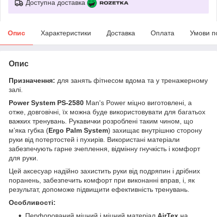
Доступна доставка
Опис
Характеристики
Доставка
Оплата
Умови п
Опис
Призначення:
для занять фітнесом вдома та у тренажерному
залі.
Power System PS-2580
Man's Power міцно виготовлені, а
отже, довговічні, їх можна буде використовувати для багатьох
важких тренувань. Рукавички розроблені таким чином, що
м’яка губка (
Ergo Palm System
) захищає внутрішню сторону
руки від потертостей і пухирів. Використані матеріали
забезпечують гарне зчеплення, відмінну гнучкість і комфорт
для руки.
Цей аксесуар надійно захистить руки від подряпин і дрібних
поранень, забезпечить комфорт при виконанні вправ, і, як
результат, допоможе підвищити ефективність тренувань.
Особливості:
Перфорований міцний і міцний матеріал
AirTex
на