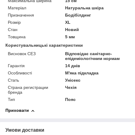
Максимальна ширина
15 см
Матеріал
Натуральна шкіра
Призначення
Бодібілдинг
Розмір
XL
Стан
Новий
Товщина
5 мм
Користувальницькі характеристики
Висновок СЕЗ
Відповідає санітарно-
епідеміологічним нормам
Гарантія
14 днів
Особливості
М'яка підкладка
Стать
Унісекс
Страна регистрации
Чехія
бренда
Тип
Пояс
Приховати
Умови доставки