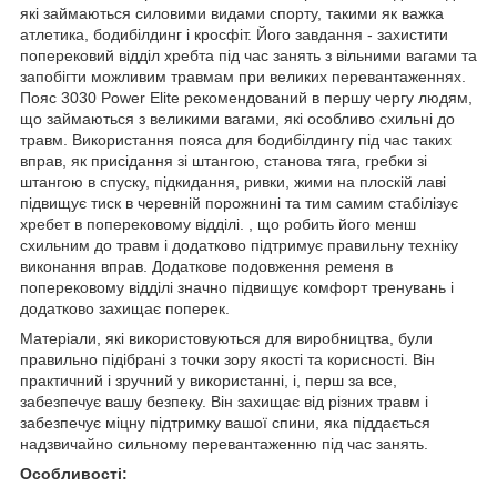
які займаються силовими видами спорту, такими як важка
атлетика, бодибілдинг і кросфіт. Його завдання - захистити
поперековий відділ хребта під час занять з вільними вагами та
запобігти можливим травмам при великих перевантаженнях.
Пояс 3030 Power Elite рекомендований в першу чергу людям,
що займаються з великими вагами, які особливо схильні до
травм. Використання пояса для бодибілдингу під час таких
вправ, як присідання зі штангою, станова тяга, гребки зі
штангою в спуску, підкидання, ривки, жими на плоскій лаві
підвищує тиск в черевній порожнині та тим самим стабілізує
хребет в поперековому відділі. , що робить його менш
схильним до травм і додатково підтримує правильну техніку
виконання вправ. Додаткове подовження ременя в
поперековому відділі значно підвищує комфорт тренувань і
додатково захищає поперек.
Матеріали, які використовуються для виробництва, були
правильно підібрані з точки зору якості та корисності. Він
практичний і зручний у використанні, і, перш за все,
забезпечує вашу безпеку. Він захищає від різних травм і
забезпечує міцну підтримку вашої спини, яка піддається
надзвичайно сильному перевантаженню під час занять.
Особливості: