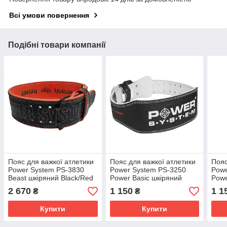
Всі умови повернення
Подібні товари компанії
Пояс для важкої атлетики
Пояс для важкої атлетики
Пояс
Power System PS-3830
Power System PS-3250
Powe
Beast шкіряний Black/Red
Power Basic шкіряний
Powe
L
Black S
Blac
2 670
1 150
1 1
₴
₴
Купити
Купити