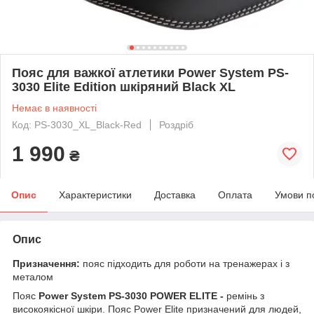
Пояс для важкої атлетики Power System PS-
3030 Elite Edition шкіряний Black XL
Немає в наявності
Код: PS-3030_XL_Black-Red
Роздріб
1 990
₴
Опис
Характеристики
Доставка
Оплата
Умови п
Опис
Призначення:
пояс підходить для роботи на тренажерах і з
металом
Пояс
Power System PS-3030 POWER ELITE -
ремінь з
високоякісної шкіри. Пояс Power Elite призначений для людей,