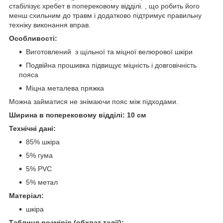
стабілізує хребет в поперековому відділі. , що робить його
менш схильним до травм і додатково підтримує правильну
техніку виконання вправ.
Особливості:
Виготовлений з щільної та міцної велюрової шкіри
Подвійна прошивка підвищує міцність і довговічність
пояса
Міцна металева пряжка
Можна займатися не знімаючи пояс між підходами.
Ширина в поперековому відділі: 10 см
Технічні дані:
85% шкіра
5% гума
5% PVC
5% метал
Матеріал:
шкіра
Таблиця розмірів (обхват талії):