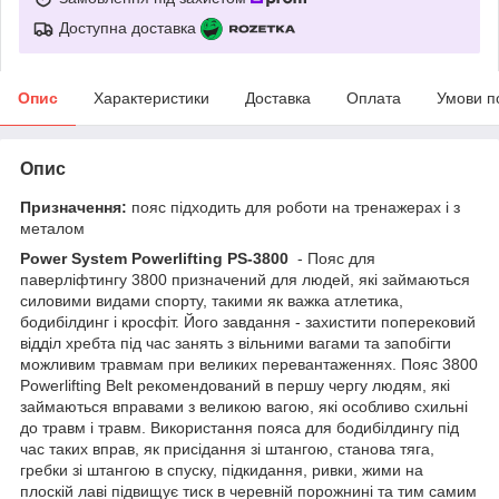
Доступна доставка
Опис
Характеристики
Доставка
Оплата
Умови п
Опис
Призначення:
пояс підходить для роботи на тренажерах і з
металом
Power System Powerlifting PS-3800
- Пояс для
паверліфтингу 3800 призначений для людей, які займаються
силовими видами спорту, такими як важка атлетика,
бодибілдинг і кросфіт. Його завдання - захистити поперековий
відділ хребта під час занять з вільними вагами та запобігти
можливим травмам при великих перевантаженнях. Пояс 3800
Powerlifting Belt рекомендований в першу чергу людям, які
займаються вправами з великою вагою, які особливо схильні
до травм і травм. Використання пояса для бодибілдингу під
час таких вправ, як присідання зі штангою, станова тяга,
гребки зі штангою в спуску, підкидання, ривки, жими на
плоскій лаві підвищує тиск в черевній порожнині та тим самим