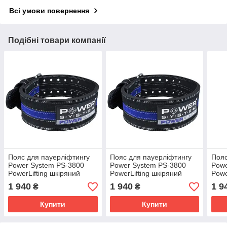
Всі умови повернення
Подібні товари компанії
Пояс для пауерліфтингу
Пояс для пауерліфтингу
Пояс
Power System PS-3800
Power System PS-3800
Powe
PowerLifting шкіряний
PowerLifting шкіряний
Powe
Black/Blue Line M
Black/Blue Line XL
Blac
1 940
1 940
1 9
₴
₴
Купити
Купити