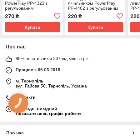
PowerPlay PP-4323 з
лічильником PowerPlay
лічи
регульованим
PP-4402 з регульованим
PP-4
навантаженням 10-40 кг.
навантаженням 10-60 кг.
нава
270
220
220
₴
₴
Strength Grip Чорно-
Синій
Чер
зелений
Купити
Купити
Про нас
98% позитивних з 337 відгуків за рік
Працює з 06.03.2018
м. Тернопіль
вул. Гайова 50, Тернопіль, Україна
Контакти
Сьогодні вихідний
Показати весь графік роботи
Про нас