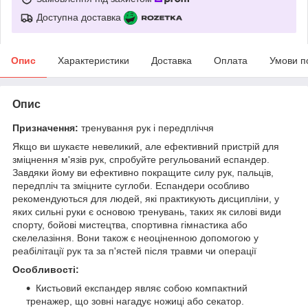
Доступна доставка
Опис
Характеристики
Доставка
Оплата
Умови п
Опис
Призначення:
тренування рук і передпліччя
Якщо ви шукаєте невеликий, але ефективний пристрій для
зміцнення м'язів рук, спробуйте регульований еспандер.
Завдяки йому ви ефективно покращите силу рук, пальців,
передпліч та зміцните суглоби. Еспандери особливо
рекомендуються для людей, які практикують дисципліни, у
яких сильні руки є основою тренувань, таких як силові види
спорту, бойові мистецтва, спортивна гімнастика або
скелелазіння. Вони також є неоціненною допомогою у
реабілітації рук та за п'ястей після травми чи операції
Особливості:
Кистьовий експандер являє собою компактний
тренажер, що зовні нагадує ножиці або секатор.