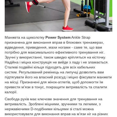
Манжета на щиколотку
Power System
Ankle Strap
призначена для виконання вправ в блокових тренажерах,
відведення, приведення, махи ногами - саме те, що вам
потрібно для максимального ефективного тренування ніг..
Зручні у використанні, також швидко кріпляться на кісточку.
Надійна і міцна конструкція не вийде з ладу і не зламається.
Сталеві подвійні кільця підходять для всіх кабельних
систем. Регульований ремінець на липучці дозволить вам
підтягувати його на власний розсуд і міцно фіксувати манжети
на місці. Призначені для жінок-атлетів, щоб допомогти їм
привести м'язи в тонус, покращити витривалість та спалити
калорії.
Свобода рухів має ключове значення для тренування на
витривалість. Зроблені міцними, зручними та легкими, з
нержавіючими D-подібними кільцями зі сталі можна
використовувати для виконання вправ на м'язи ніг на різних