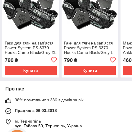
Гаки для тяги на зап'ястя
Гаки для тяги на зап'ястя
Манж
Power System PS-3370
Power System PS-3370
Powe
Hooks Camo Black/Grey XL
Hooks Camo Black/Grey L
Ankl
790
790
460
₴
₴
Купити
Купити
Про нас
98% позитивних з 336 відгуків за рік
Працює з 06.03.2018
м. Тернопіль
вул. Гайова 50, Тернопіль, Україна