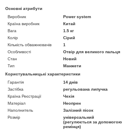
Основні атрибути
Виробник
Power system
Країна виробник
Китай
Вага
1.5 кг
Колір
Сірий
Кількість обважнювачів
1
Особливості
Отвір для великого пальця
Стан
Новий
Тип
Манжети
Користувальницькі характеристики
Гарантія
14 днів
Застібка
регульована липучка
Країна Реєстрації
Чехія
Матеріал
Неопрен
Наполнитель
Залізний пісок
Розмір
універсальний
(регулюється за допомогою
ремінця)