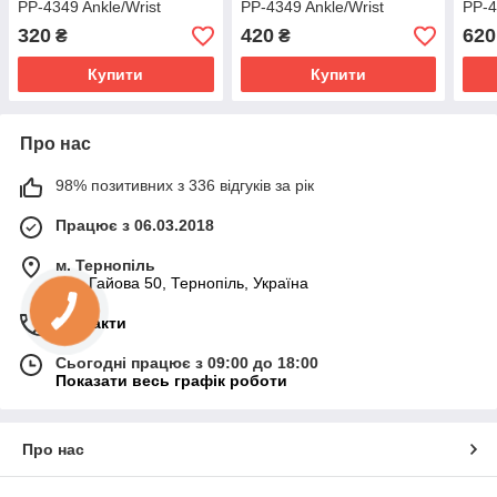
PP-4349 Ankle/Wrist
PP-4349 Ankle/Wrist
PP-4
Weights (2шт.*0.5 kg)
Weights (2шт.*1 kg) (пара)
Weig
320
420
620
₴
₴
(пара) Чорні
Чорні
Чорн
Купити
Купити
Про нас
98% позитивних з 336 відгуків за рік
Працює з 06.03.2018
м. Тернопіль
вул. Гайова 50, Тернопіль, Україна
Контакти
Сьогодні працює з 09:00 до 18:00
Показати весь графік роботи
Про нас