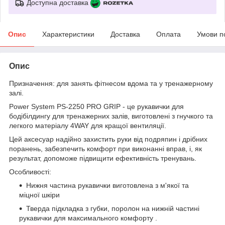
Доступна доставка
Опис
Характеристики
Доставка
Оплата
Умови п
Опис
Призначення: для занять фітнесом вдома та у тренажерному
залі.
Power System PS-2250 PRO GRIP - це рукавички для
бодібілдингу для тренажерних залів, виготовлені з гнучкого та
легкого матеріалу 4WAY для кращої вентиляції.
Цей аксесуар надійно захистить руки від подряпин і дрібних
поранень, забезпечить комфорт при виконанні вправ, і, як
результат, допоможе підвищити ефективність тренувань.
Особливості:
Нижня частина рукавички виготовлена з м'якої та
міцної шкіри
Тверда підкладка з губки, поролон на нижній частині
рукавички для максимального комфорту .