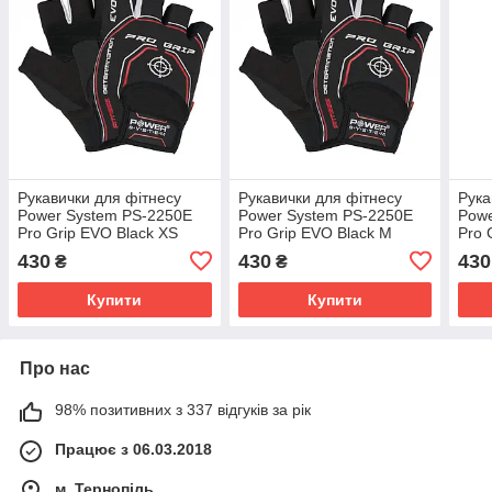
Рукавички для фітнесу
Рукавички для фітнесу
Рука
Power System PS-2250E
Power System PS-2250E
Powe
Pro Grip EVO Black XS
Pro Grip EVO Black M
Pro 
430
430
430
₴
₴
Купити
Купити
Про нас
98% позитивних з 337 відгуків за рік
Працює з 06.03.2018
м. Тернопіль