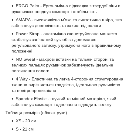
ERGO Palm - Ергономічна підкладка з твердої піни в
рукавичках поєднує комфорт і стабільність
AMARA - високоякісна м'яка та синтетична шкіра, яка
забезпечує довговічність та захист від вологи
Power Strap - анатомічно сконструйована манжета
стабілізує зап'ястний суглоб за допомогою
регульованого затиску, утримуючи його в правильному
положенні
NO Sweat - махрові вставки на тильній стороні та
великих пальцях рукавичок забезпечують ідеальне
поглинання вологи
4 Way - Еластична та легка 4-стороння структурована
тканина вирізняється гладкістю, ідеальною рухливістю
та повітропроникністю
Spandex Elastic - гнучкий та міцний матеріал, який
забезпечує комфорт і одночасно відводить вологу
Таблиця розмірів (обхват руки):
XS - 20 см
S - 21 см