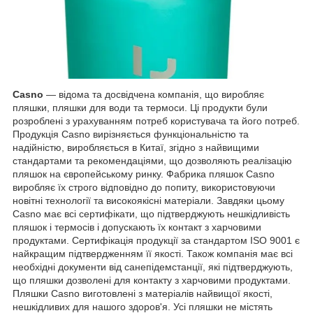
Casno
— відома та досвідчена компанія, що виробляє
пляшки, пляшки для води та термоси. Ці продукти були
розроблені з урахуванням потреб користувача та його потреб.
Продукція Casno вирізняється функціональністю та
надійністю, виробляється в Китаї, згідно з найвищими
стандартами та рекомендаціями, що дозволяють реалізацію
пляшок на європейському ринку. Фабрика пляшок Casno
виробляє їх строго відповідно до попиту, використовуючи
новітні технології та високоякісні матеріали. Завдяки цьому
Casno має всі сертифікати, що підтверджують нешкідливість
пляшок і термосів і допускають їх контакт з харчовими
продуктами. Сертифікація продукції за стандартом ISO 9001 є
найкращим підтвердженням її якості. Також компанія має всі
необхідні документи від санепідемстанції, які підтверджують,
що пляшки дозволені для контакту з харчовими продуктами.
Пляшки Casno виготовлені з матеріалів найвищої якості,
нешкідливих для нашого здоров'я. Усі пляшки не містять