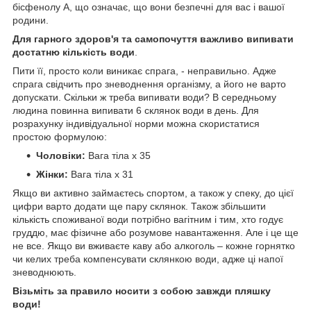
бісфенолу А, що означає, що вони безпечні для вас і вашої
родини.
Для гарного здоров'я та самопочуття важливо випивати
достатню кількість води
.
Пити її, просто коли виникає спрага, - неправильно. Адже
спрага свідчить про зневоднення організму, а його не варто
допускати. Скільки ж треба випивати води? В середньому
людина повинна випивати 6 склянок води в день. Для
розрахунку індивідуальної норми можна скористатися
простою формулою:
Чоловіки:
Вага тіла х 35
Жінки:
Вага тіла х 31
Якщо ви активно займаєтесь спортом, а також у спеку, до цієї
цифри варто додати ще пару склянок. Також збільшити
кількість споживаної води потрібно вагітним і тим, хто годує
груддю, має фізичне або розумове навантаження. Але і це ще
не все. Якщо ви вживаєте каву або алкоголь – кожне горнятко
чи келих треба компенсувати склянкою води, адже ці напої
зневоднюють.
Візьміть за правило носити з собою завжди пляшку
води!