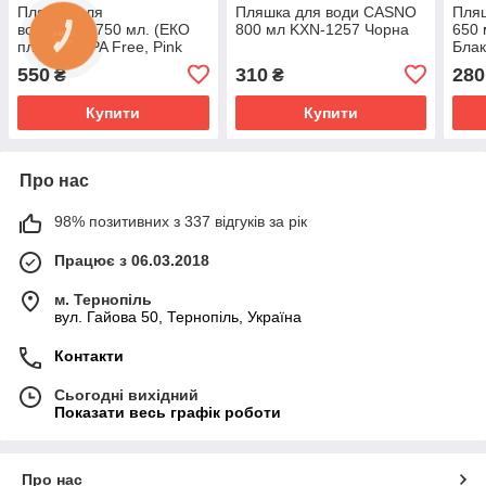
Пляшка для
Пляшка для води CASNO
Пля
води ION8 750 мл. (ЕКО
800 мл KXN-1257 Чорна
650 
пляшка) BPA Free, Pink
Блак
550
310
280
₴
₴
Купити
Купити
Про нас
98% позитивних з 337 відгуків за рік
Працює з 06.03.2018
м. Тернопіль
вул. Гайова 50, Тернопіль, Україна
Контакти
Сьогодні вихідний
Показати весь графік роботи
Про нас