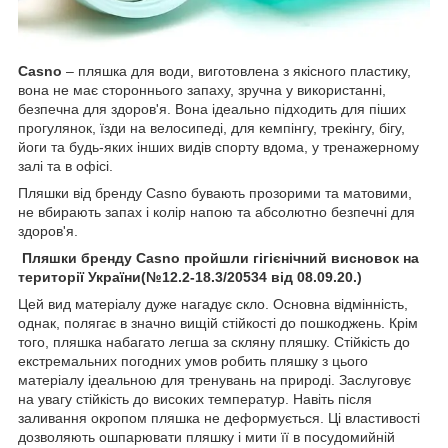
Casno
– пляшка для води, виготовлена з якісного пластику,
вона не має стороннього запаху, зручна у використанні,
безпечна для здоров'я. Вона ідеально підходить для піших
прогулянок, їзди на велосипеді, для кемпінгу, трекінгу, бігу,
йоги та будь-яких інших видів спорту вдома, у тренажерному
залі та в офісі.
Пляшки від бренду Casno бувають прозорими та матовими,
не вбирають запах і колір напою та абсолютно безпечні для
здоров'я.
Пляшки бренду Casno пройшли гігієнічний висновок на
території України(№12.2-18.3/20534 від 08.09.20.)
Цей вид матеріалу дуже нагадує скло. Основна відмінність,
однак, полягає в значно вищій стійкості до пошкоджень. Крім
того, пляшка набагато легша за скляну пляшку. Стійкість до
екстремальних погодних умов робить пляшку з цього
матеріалу ідеальною для тренувань на природі. Заслуговує
на увагу стійкість до високих температур. Навіть після
заливання окропом пляшка не деформується. Ці властивості
дозволяють ошпарювати пляшку і мити її в посудомийній