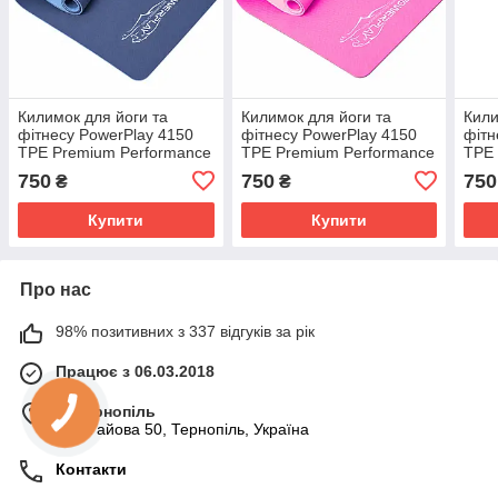
Килимок для йоги та
Килимок для йоги та
Кили
фітнесу PowerPlay 4150
фітнесу PowerPlay 4150
фітн
TPE Premium Performance
TPE Premium Performance
TPE 
Mat Океанічний
Mat Рожевий (183x61x0.6
Mat 
750
750
750
₴
₴
(183x61x0.6 см.)
см.)
(183
Купити
Купити
Про нас
98% позитивних з 337 відгуків за рік
Працює з 06.03.2018
м. Тернопіль
вул. Гайова 50, Тернопіль, Україна
Контакти