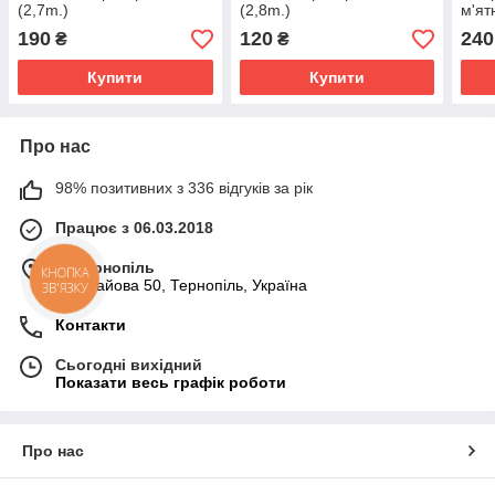
(2,7m.)
(2,8m.)
м'ят
190
120
240
₴
₴
Купити
Купити
Про нас
98% позитивних з 336 відгуків за рік
Працює з 06.03.2018
м. Тернопіль
КНОПКА
вул. Гайова 50, Тернопіль, Україна
ЗВ'ЯЗКУ
Контакти
Сьогодні вихідний
Показати весь графік роботи
Про нас