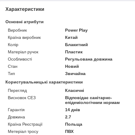
Характеристики
Основні атрибути
Виробник
Power Play
Країна виробник
Китай
Колір
Блакитний
Матеріал ручок
Пластик
Особливості
Регульована довжина
Стан
Новий
Тип
Звичайна
Користувальницькі характеристики
Перегляд
Класичні
Висновок СЕЗ
Відповідає санітарно-
епідеміологічним нормам
Гарантія
14 днів
Довжина
2.7
Країна Реєстрації
Польща
Метеріал тросу
ПВХ