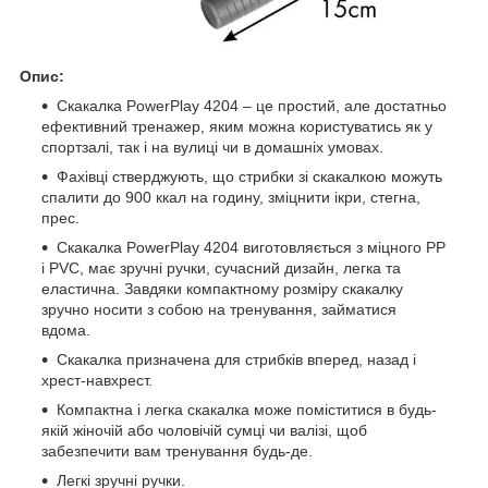
Опис:
Скакалка PowerPlay 4204 – це простий, але достатньо
ефективний тренажер, яким можна користуватись як у
спортзалі, так і на вулиці чи в домашніх умовах.
Фахівці стверджують, що стрибки зі скакалкою можуть
спалити до 900 ккал на годину, зміцнити ікри, стегна,
прес.
Скакалка PowerPlay 4204 виготовляється з міцного PP
і PVC, має зручні ручки, сучасний дизайн, легка та
еластична. Завдяки компактному розміру скакалку
зручно носити з собою на тренування, займатися
вдома.
Скакалка призначена для стрибків вперед, назад і
хрест-навхрест.
Компактна і легка скакалка може поміститися в будь-
якій жіночій або чоловічій сумці чи валізі, щоб
забезпечити вам тренування будь-де.
Легкі зручні ручки.