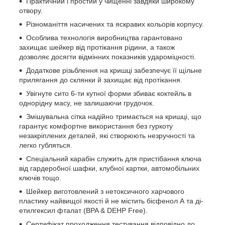
Практичний і простий у чищенні завдяки широкому
отвору.
Різноманіття насичених та яскравих кольорів корпусу.
Особлива технологія виробництва гарантовано
захищає шейкер від протікання рідини, а також
дозволяє досягти відмінних показників удароміцності.
Додаткове різьблення на кришці забезпечує її щільне
прилягання до склянки й захищає від протікання.
Увігнуте сито 6-ти кутної форми збиває коктейль в
однорідну масу, не залишаючи грудочок.
Змішувальна сітка надійно тримається на кришці, що
гарантує комфортне використання без гуркоту
незакріплених деталей, які створюють незручності та
легко губляться.
Спеціальний карабін служить для пристібання ключа
від гардеробної шафки, клубної картки, автомобільних
ключів тощо.
Шейкер виготовлений з нетоксичного харчового
пластику найвищої якості й не містить бісфенол А та ді-
етилгексил фталат (BPA & DEHP Free).
Сертифікат проходження тестування відповідно до