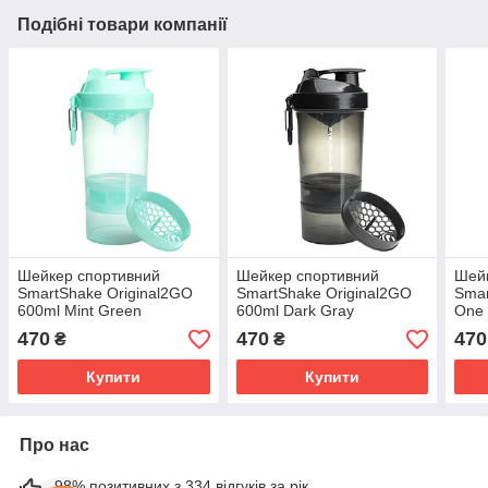
Подібні товари компанії
Шейкер спортивний
Шейкер спортивний
Шей
SmartShake Original2GO
SmartShake Original2GO
Smar
600ml Mint Green
600ml Dark Gray
One 
470
470
470
₴
₴
Купити
Купити
Про нас
98% позитивних з 334 відгуків за рік