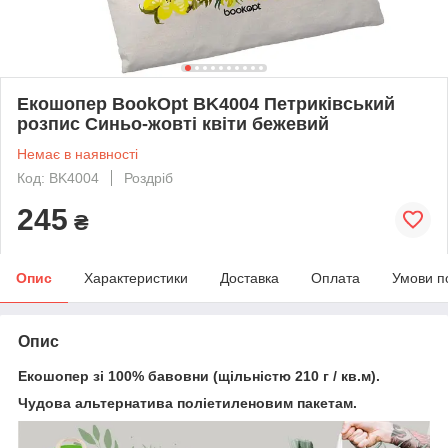
Екошопер BookOpt BK4004 Петриківський
розпис Синьо-жовті квіти бежевий
Немає в наявності
Код: BK4004
Роздріб
245
₴
Опис
Характеристики
Доставка
Оплата
Умови п
Опис
Екошопер зі 100% бавовни (щільністю 210 г / кв.м).
Чудова альтернатива поліетиленовим пакетам.