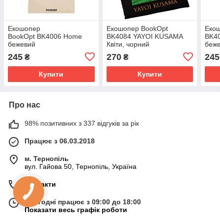
Екошопер
Екошопер BookOpt
Еко
BookOpt BK4006 Home
BK4084 YAYOI KUSAMA
BK40
бежевий
Квіти, чорний
беж
245
270
245
₴
₴
Купити
Купити
Про нас
98% позитивних з 337 відгуків за рік
Працює з 06.03.2018
м. Тернопіль
вул. Гайова 50, Тернопіль, Україна
Контакти
Сьогодні працює з 09:00 до 18:00
Показати весь графік роботи