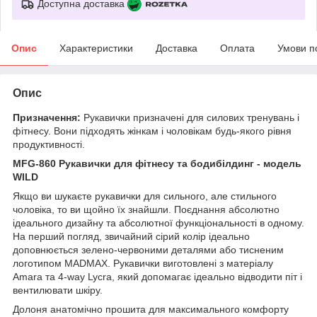
Доступна доставка
Опис
Характеристики
Доставка
Оплата
Умови п
Опис
Призначення:
Рукавички призначені для силових тренувань і
фітнесу. Вони підходять жінкам і чоловікам будь-якого рівня
продуктивності.
MFG-860 Рукавички для фітнесу та бодибілдинг - модель
WILD
Якщо ви шукаєте рукавички для сильного, але стильного
чоловіка, то ви щойно їх знайшли. Поєднання абсолютно
ідеального дизайну та абсолютної функціональності в одному.
На перший погляд, звичайний сірий колір ідеально
доповнюється зелено-червоними деталями або тисненим
логотипом MADMAX. Рукавички виготовлені з матеріалу
Amara та 4-way Lycra, який допомагає ідеально відводити піт і
вентилювати шкіру.
Долоня анатомічно прошита для максимального комфорту