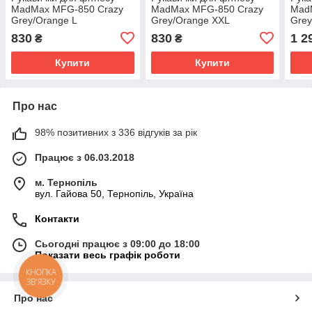
MadMax MFG-850 Crazy
MadMax MFG-850 Crazy
Mad
Grey/Orange L
Grey/Orange XXL
Grey
830
830
1 2
₴
₴
Купити
Купити
Про нас
98% позитивних з 336 відгуків за рік
Працює з 06.03.2018
м. Тернопіль
вул. Гайова 50, Тернопіль, Україна
Контакти
Сьогодні працює з 09:00 до 18:00
Показати весь графік роботи
КНОПКА
ЗВ'ЯЗКУ
Про нас