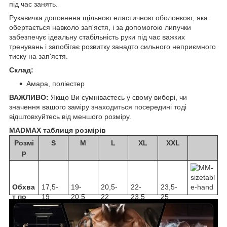
під час занять.
Рукавичка доповнена щільною еластичною оболонкою, яка
обертається навколо зап'ястя, і за допомогою липучки
забезпечує ідеальну стабільність руки під час важких
тренувань і запобігає розвитку занадто сильного неприємного
тиску на зап'ястя.
Склад:
Амара, поліестер
ВАЖЛИВО:
Якщо Ви сумніваєтесь у свому виборі, чи
значення вашого заміру знаходиться посередині тоді
відштовхуйтесь від меншого розміру.
MADMAX таблиця розмірів
Розмі
S
M
L
XL
XXL
р
Обхва
17,5-
19-
20,5-
22-
23,5-
т по
19
20,5
22
23,5
25
кисті