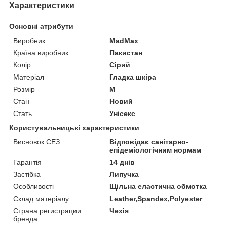
Характеристики
Основні атрибути
Виробник
MadMax
Країна виробник
Пакистан
Колір
Сірий
Матеріал
Гладка шкіра
Розмір
M
Стан
Новий
Стать
Унісекс
Користувальницькі характеристики
Висновок СЕЗ
Відповідає санітарно-
епідеміологічним нормам
Гарантія
14 днів
Застібка
Липучка
Особливості
Щільна еластична обмотка
Склад матеріалу
Leather,Spandex,Polyester
Страна регистрации
Чехія
бренда