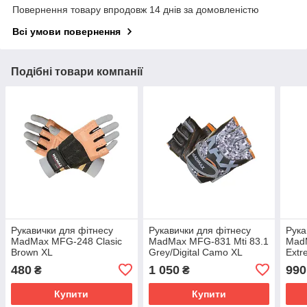
Повернення товару впродовж 14 днів за домовленістю
Всі умови повернення
Подібні товари компанії
Рукавички для фітнесу
Рукавички для фітнесу
Рука
MadMax MFG-248 Clasic
MadMax MFG-831 Mti 83.1
Mad
Brown XL
Grey/Digital Camo XL
Extr
Blac
480
1 050
990
₴
₴
Купити
Купити