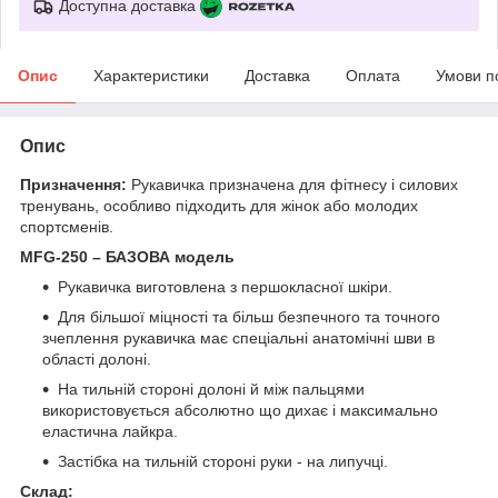
Доступна доставка
Опис
Характеристики
Доставка
Оплата
Умови п
Опис
Призначення:
Рукавичка призначена для фітнесу і силових
тренувань, особливо підходить для жінок або молодих
спортсменів.
MFG-250 – БАЗОВА модель
Рукавичка виготовлена з першокласної шкіри.
Для більшої міцності та більш безпечного та точного
зчеплення рукавичка має спеціальні анатомічні шви в
області долоні.
На тильній стороні долоні й між пальцями
використовується абсолютно що дихає і максимально
еластична лайкра.
Застібка на тильній стороні руки - на липучці.
Склад: