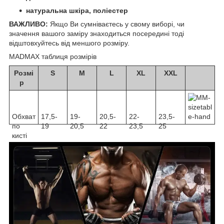
натуральна шкіра, поліестер
ВАЖЛИВО:
Якщо Ви сумніваєтесь у свому виборі, чи
значення вашого заміру знаходиться посередині тоді
відштовхуйтесь від меншого розміру.
MADMAX таблиця розмірів
Розмі
S
M
L
XL
XXL
р
Обхват
17,5-
19-
20,5-
22-
23,5-
по
19
20,5
22
23,5
25
кисті