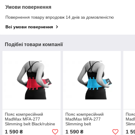
Умови повернення
Повернення товару впродовж 14 днів за домовленістю
Всі умови повернення
Подібні товари компанії
Пояс компресійний
Пояс компресійний
Пояс
MadMax MFA-277
MadMax MFA-277
Mad
Slimming belt Black/rubine
Slimming belt
Slim
red M
Black/turquoise S
Blac
1 590
1 590
1 5
₴
₴