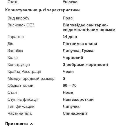
Стать
Унісекс
Користувальницькі характеристики
Вид виробу
Пояс
Висновок СЕЗ
Відповідає санітарно-
епідеміологічним нормам
Гарантія
14 днів
Дія
Підтримка спини
Застібка
Липучка, Гумка
Колір
Червоний
Конструкція
З ребрами жорсткості
Країна Реєстрації
Чехія
Международный размер
S
Обхват талии
60 – 70
Стан
Нове
Ступінь фіксації
Напівжорсткий
Тип фиксации
Липучка
Частина тіла
Спина,живіт
Приховати