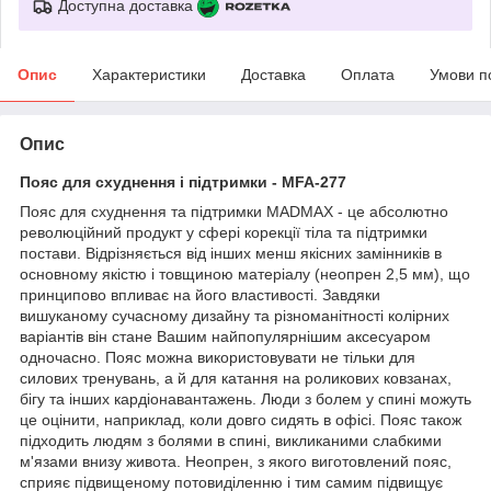
Доступна доставка
Опис
Характеристики
Доставка
Оплата
Умови п
Опис
Пояс для схуднення і підтримки - MFA-277
Пояс для схуднення та підтримки MADMAX - це абсолютно
революційний продукт у сфері корекції тіла та підтримки
постави. Відрізняється від інших менш якісних замінників в
основному якістю і товщиною матеріалу (неопрен 2,5 мм), що
принципово впливає на його властивості. Завдяки
вишуканому сучасному дизайну та різноманітності колірних
варіантів він стане Вашим найпопулярнішим аксесуаром
одночасно. Пояс можна використовувати не тільки для
силових тренувань, а й для катання на роликових ковзанах,
бігу та інших кардіонавантажень. Люди з болем у спині можуть
це оцінити, наприклад, коли довго сидять в офісі. Пояс також
підходить людям з болями в спині, викликаними слабкими
м'язами внизу живота. Неопрен, з якого виготовлений пояс,
сприяє підвищеному потовиділенню і тим самим підвищує