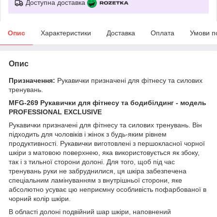
Доступна доставка
Опис
Характеристики
Доставка
Оплата
Умови п
Опис
Призначення:
Рукавички призначені для фітнесу та силових
тренувань.
MFG-269 Рукавички для фітнесу та бодибілдинг - модель
PROFESSIONAL EXCLUSIVE
Рукавички призначені для фітнесу та силових тренувань. Він
підходить для чоловіків і жінок з будь-яким рівнем
продуктивності. Рукавички виготовлені з першокласної чорної
шкіри з матовою поверхнею, яка використовується як збоку,
так і з тильної сторони долоні. Для того, щоб під час
тренувань руки не забруднилися, ця шкіра забезпечена
спеціальним ламінуванням з внутрішньої сторони, яке
абсолютно усуває цю неприємну особливість пофарбованої в
чорний колір шкіри.
В області долоні подвійний шар шкіри, наповнений