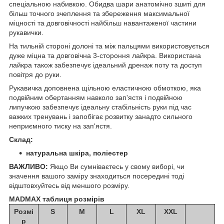
спеціальною набивкою. Обидва шари анатомічно зшиті для
більш точного зчеплення та збереження максимальної
міцності та довговічності найбільш навантаженої частини
рукавички.
На тильній стороні долоні та між пальцями використовується
дуже міцна та довговічна 3-стороння лайкра. Використана
лайкра також забезпечує ідеальний дренаж поту та доступ
повітря до руки.
Рукавичка доповнена щільною еластичною обмоткою, яка
подвійним обертанням навколо зап'ястя і подвійною
липучкою забезпечує ідеальну стабільність руки під час
важких тренувань і запобігає розвитку занадто сильного
неприємного тиску на зап'ястя.
Склад:
натуральна шкіра, поліестер
ВАЖЛИВО:
Якщо Ви сумніваєтесь у свому виборі, чи
значення вашого заміру знаходиться посередині тоді
відштовхуйтесь від меншого розміру.
MADMAX таблиця розмірів
Розмі
S
M
L
XL
XXL
р