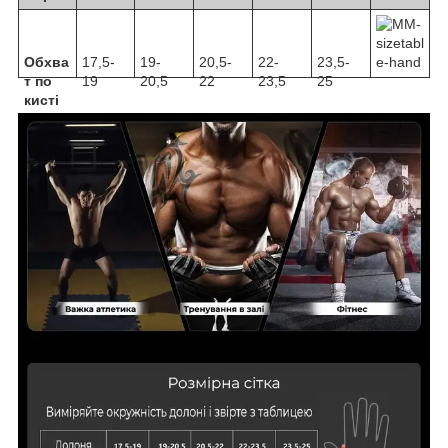
Обхва
17,5-
19-
20,5-
22-
23,5-
т по
19
20,5
22
23,5
25
кисті