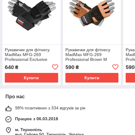
Рукавички для фітнесу
Рукавички для фітнесу
Рука
MadMax MFG-269
MadMax MFG-269
Mad
Professional Exclusive
Professional Brown M
Prof
Black M
640
590
590
₴
₴
Купити
Купити
Про нас
98% позитивних з 334 відгуків за рік
Працює з 06.03.2018
м. Тернопіль
вул. Гайова 50, Тернопіль, Україна