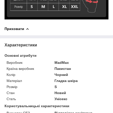
Приховати
Характеристики
Основні атрибути
Виробник
MadMax
Країна виробник
Пакистан
Колір
Чорний
Матеріал
Гладка шкіра
Розмір
S
Стан
Новий
Стать
Унісекс
Користувальницькі характеристики
Висновок СЕЗ
Відповідає санітарно-