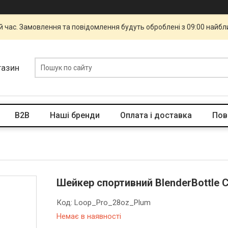
й час. Замовлення та повідомлення будуть оброблені з 09:00 найбли
газин
B2B
Наші бренди
Оплата і доставка
Пов
Шейкер спортивний BlenderBottle C
Код:
Loop_Pro_28oz_Plum
Немає в наявності