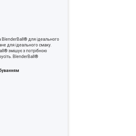
а BlenderBall® для ідеального
ане для ідеального смаку.
all® змішує з потрібною
усіть. BlenderBall®
обуванням