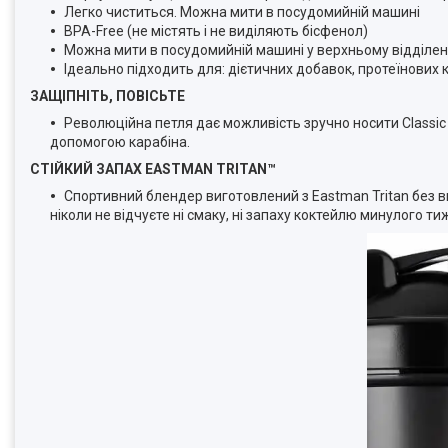
Легко чиститься. Можна мити в посудомийній машині
BPA-Free (не містять і не виділяють бісфенол)
Можна мити в посудомийній машині у верхньому відділенн
Ідеально підходить для: дієтичних добавок, протеїнових к
ЗАЩІПНІТЬ, ПОВІСЬТЕ
Революційна петля дає можливість зручно носити Classic 
допомогою карабіна.
СТІЙКИЙ ЗАПАХ EASTMAN TRITAN™
Спортивний блендер виготовлений з Eastman Tritan без вм
ніколи не відчуєте ні смаку, ні запаху коктейлю минулого ти