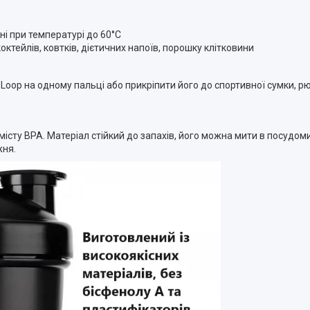
і при температурі до 60°C
октейлів, ковтків, дієтичних напоїв, порошку клітковини
Loop на одному пальці або прикріпити його до спортивної сумки, р
істу BPA. Матеріал стійкий до запахів, його можна мити в посудом
жня.