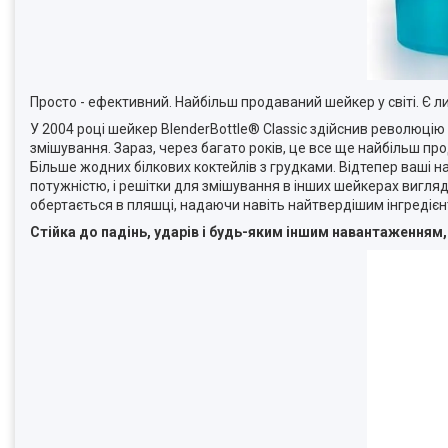
Просто - ефективний. Найбільш продаваний шейкер у світі. Є ли
У 2004 році шейкер BlenderBottle® Classic здійснив революцію
змішування. Зараз, через багато років, це все ще найбільш пр
Більше жодних білкових коктейлів з грудками. Відтепер ваші н
потужністю, і решітки для змішування в інших шейкерах вигляда
обертається в пляшці, надаючи навіть найтвердішим інгредієн
Стійка до падінь, ударів і будь-яким іншим навантаження