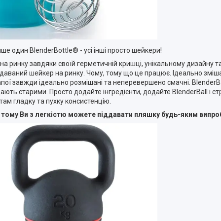
ше один BlenderBottle® - усі інші просто шейкери!
 на ринку завдяки своїй герметичній кришці, унікальному дизайну т
одаваний шейкер на ринку. Чому, тому що це працює. Ідеально зміш
апої завжди ідеально розмішані та неперевершено смачні. BlenderB
ють старими. Просто додайте інгредієнти, додайте BlenderBall і стр
там гладку та пухку консистенцію.
м, тому Ви з легкістю можете піддавати пляшку будь-яким випр