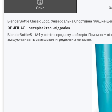
Опис
Х
BlenderBottle Classic Loop, Універсальна Спортивна пляшка-ше
ОРИГІНАЛ - остерігайтесь підробок.
BlenderBottle® - №1 у світі по продажу шейкерів. Причина — ві
змішуючи навіть самі щільні інгредієнти з легкістю.