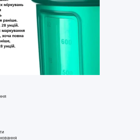
ння
ти
ірювання