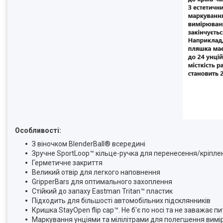
Особливості:
З віночком BlenderBall® всередині
Зручне SportLoop™ кільце-ручка для перенесення/кріпле
Герметичне закриття
Великий отвір для легкого наповнення
GripperBars для оптимального захоплення
Стійкий до запаху Eastman Tritan™ пластик
Підходить для більшості автомобільних підсклянників
Кришка StayOpen flip cap™. Не б'є по носі та не заважає пи
Маркування унціями та мілілітрами для полегшення вим