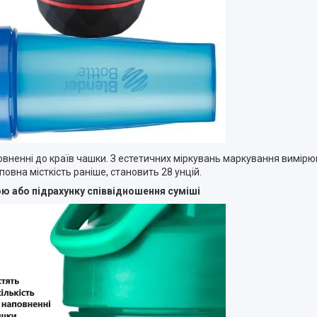
овненні до країв чашки. З естетичних міркувань маркування вимірю
повна місткість раніше, становить 28 унцій.
ю або підрахунку співвідношення суміші