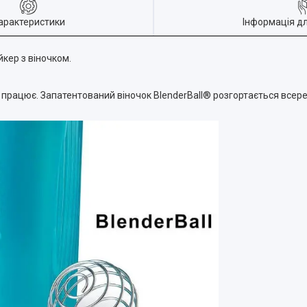
арактеристики
Інформація д
йкер з віночком.
н працює. Запатентований віночок BlenderBall® розгортається всере