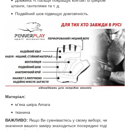
Довжина ½ пальця покращує контакт із грифом
штанги, гантелями та т. д.
Подвійний шов підвищує довговічність.
Матеріал:
м'яка шкіра Amara
тканина
ВАЖЛИВО:
Якщо Ви сумніваєтесь у свому виборі, чи
значення вашого заміру знаходиться посередині тоді