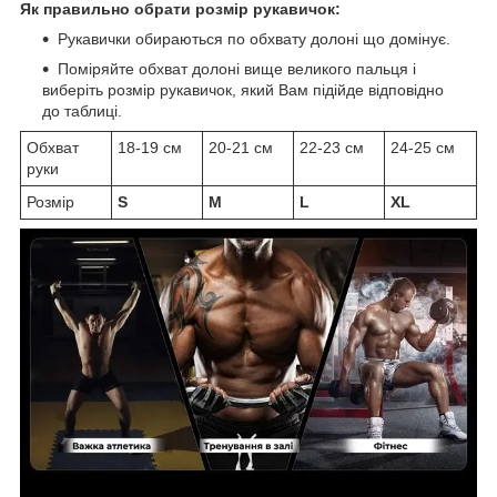
Як правильно обрати розмір рукавичок:
Рукавички обираються по обхвату долоні що домінує.
Поміряйте обхват долоні вище великого пальця і
виберіть розмір рукавичок, який Вам підійде відповідно
до таблиці.
Обхват
18-19 см
20-21 см
22-23 см
24-25 см
руки
Розмір
S
M
L
XL