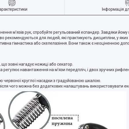
арактеристики
Інформація д
цнення м'язів рук, спробуйте регульований еспандер. Завдяки йом
иво рекомендуються для людей, які практикують дисципліни, у яких
ртивна гімнастика або скелелазіння. Вони також є неоціненною допом
що зовні нагадує ножиці або секатор.
ка регулює навантаження на м'язи передпліч, і двох зручних рифлен
ою червоної круглої насадки з градуйованою шкалою.
після чого можна без додаткових налаштувань використовувати е