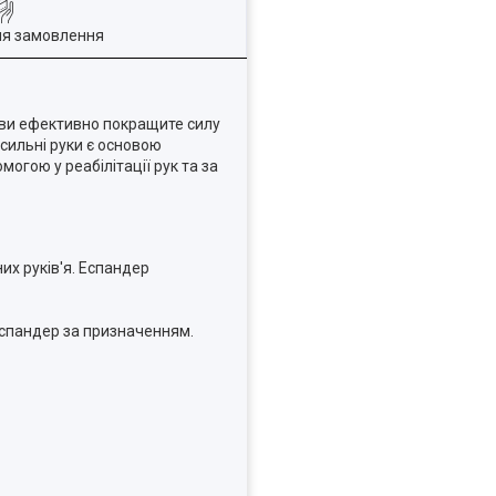
ля замовлення
у ви ефективно покращите силу
 сильні руки є основою
огою у реабілітації рук та за
их руків'я. Еспандер
кспандер за призначенням.