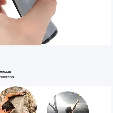
пліччя
тренажера