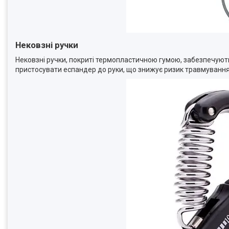
Нековзні ручки
Нековзні ручки, покриті термопластичною гумою, забезпечуют
пристосувати еспандер до руки, що знижує ризик травмування