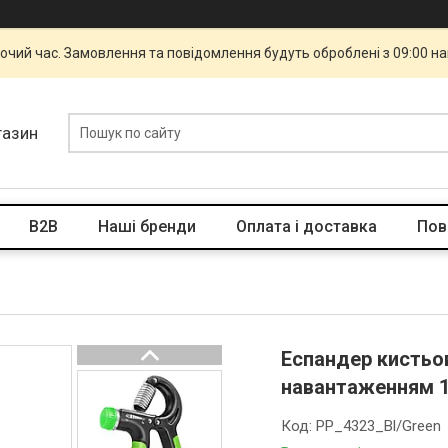
бочий час. Замовлення та повідомлення будуть оброблені з 09:00 н
газин
B2B
Наші бренди
Оплата і доставка
Пов
Еспандер кистьо
навантаженням 10
Код:
PP_4323_Bl/Green