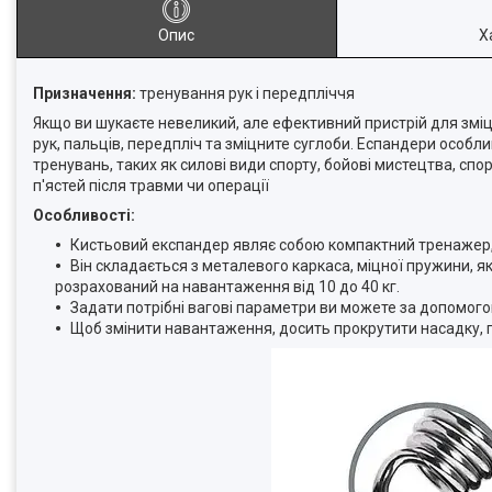
Опис
Х
Призначення:
тренування рук і передпліччя
Якщо ви шукаєте невеликий, але ефективний пристрій для змі
рук, пальців, передпліч та зміцните суглоби. Еспандери особл
тренувань, таких як силові види спорту, бойові мистецтва, спо
п'ястей після травми чи операції
Особливості:
Кистьовий експандер являє собою компактний тренажер, 
Він складається з металевого каркаса, міцної пружини, я
розрахований на навантаження від 10 до 40 кг.
Задати потрібні вагові параметри ви можете за допомог
Щоб змінити навантаження, досить прокрутити насадку, 