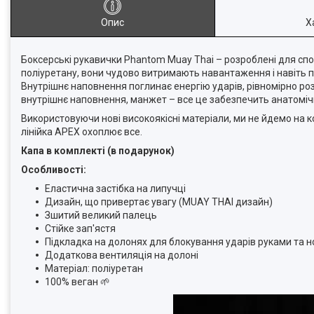
Опис
Х
Боксерські рукавички Phantom Muay Thai – розроблені для спор
поліуретану, вони чудово витримають навантаження і навіть п
Внутрішнє наповнення поглинає енергію ударів, рівномірно ро
внутрішнє наповнення, манжет – все це забезпечить анатоміч
Використовуючи нові високоякісні матеріали, ми не йдемо на 
лінійка APEX охоплює все.
Капа в комплекті (в подарунок)
Особливості:
Еластична застібка на липучці
Дизайн, що привертає увагу (MUAY THAI дизайн)
Зшитий великий палець
Стійке зап'ястя
Підкладка на долонях для блокування ударів руками та 
Додаткова вентиляція на долоні
Матеріал: поліуретан
100% веган 🌱