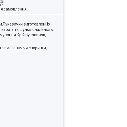
ля замовлення
и.Рукавички виготовлені із
е втратять функціональність.
вмування.Крій рукавичок,
то змагання чи спаринги,