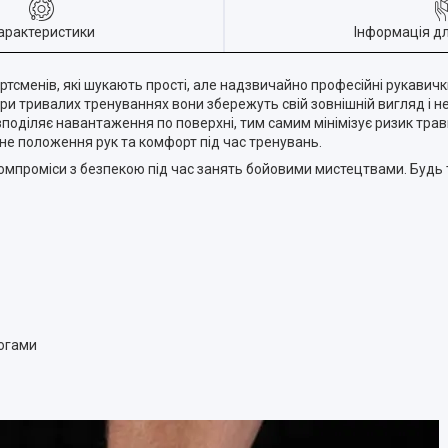
арактеристики
Інформація д
тсменів, які шукають прості, але надзвичайно професійні рукавичк
ри тривалих тренуваннях вони збережуть свій зовнішній вигляд і н
зподіляє навантаження по поверхні, тим самим мінімізує ризик тра
не положення рук та комфорт під час тренувань.
компроміси з безпекою під час занять бойовими мистецтвами. Будь 
ногами