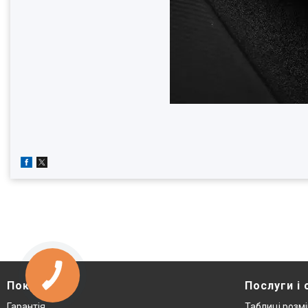
Покупцю
Послуги і 
Гарантія
Таблиці розмі