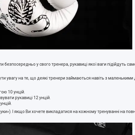
и безпосередньо у свого тренера, рукавиці якої ваги підійдуть сам
нути увагу на те, що деякі тренери займаються навіть з маленькими 
гою 10 унцій.
вувати рукавиці 12 унцій.
унцій.
уки»). І якщо Ви хочете викладатися на кожному тренуванні на повн