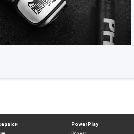
сервіси
PowerPlay
рів
Про нас