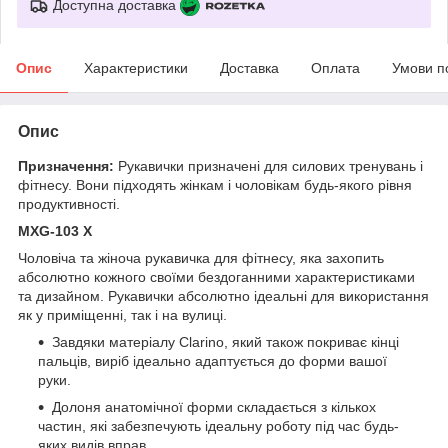
Доступна доставка
Опис
Характеристики
Доставка
Оплата
Умови п
Опис
Призначення:
Рукавички призначені для силових тренувань і
фітнесу. Вони підходять жінкам і чоловікам будь-якого рівня
продуктивності.
MXG-103 X
Чоловіча та жіноча рукавичка для фітнесу, яка захопить
абсолютно кожного своїми бездоганними характеристиками
та дизайном. Рукавички абсолютно ідеальні для використання
як у приміщенні, так і на вулиці.
Завдяки матеріалу Clarino, який також покриває кінці
пальців, виріб ідеально адаптується до форми вашої
руки.
Долоня анатомічної форми складається з кількох
частин, які забезпечують ідеальну роботу під час будь-
яких видів вправ.