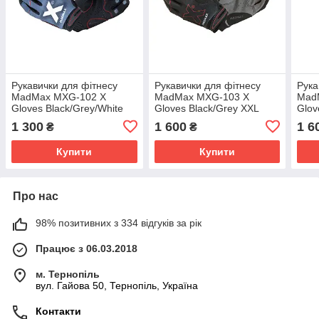
Рукавички для фітнесу
Рукавички для фітнесу
Рука
MadMax MXG-102 X
MadMax MXG-103 X
Mad
Gloves Black/Grey/White
Gloves Black/Grey XXL
Glov
XXL
1 300
1 600
1 6
₴
₴
Купити
Купити
Про нас
98% позитивних з 334 відгуків за рік
Працює з 06.03.2018
м. Тернопіль
вул. Гайова 50, Тернопіль, Україна
Контакти