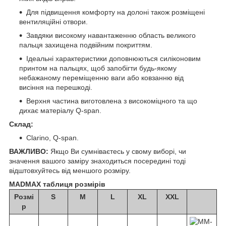
Для підвищення комфорту на долоні також розміщені
вентиляційні отвори.
Завдяки високому навантаженню область великого
пальця захищена подвійним покриттям.
Ідеальні характеристики доповнюються силіконовим
принтом на пальцях, щоб запобігти будь-якому
небажаному переміщенню ваги або ковзанню від
висіння на перешкоді.
Верхня частина виготовлена з високоміцного та що
дихає матеріалу Q-span.
Склад:
Clarino, Q-span.
ВАЖЛИВО:
Якщо Ви сумніваєтесь у свому виборі, чи
значення вашого заміру знаходиться посередині тоді
відштовхуйтесь від меншого розміру.
MADMAX таблиця розмірів
Розмі
S
M
L
XL
XXL
р