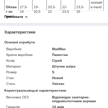
Обхва
17,5-
19-
20,5-
22-
23,5-
т по
19
20,5
22
23,5
25
кисті
Приховати
Характеристики
Основні атрибути
Виробник
MadMax
Країна виробник
Пакистан
Колір
Сірий
Матеріал
Штучна шкіра
Розмір
S
Стан
Новий
Стать
Унісекс
Користувальницькі характеристики
Висновок СЕЗ
Відповідає санітарно-
епідеміологічним нормам
Гарантія
14 днів