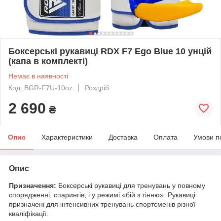
Боксерські рукавиці RDX F7 Ego Blue 10 унцій
(капа в комплекті)
Немає в наявності
Код: BGR-F7U-10oz
Роздріб
2 690
₴
Опис
Характеристики
Доставка
Оплата
Умови п
Опис
Призначення:
Боксерські рукавиці для тренувань у повному
спорядженні, спарингів, і у режимі «бій з тінню». Рукавиці
призначені для інтенсивних тренувань спортсменів різної
кваліфікації.