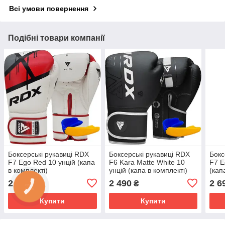
Всі умови повернення
Подібні товари компанії
Боксерські рукавиці RDX
Боксерські рукавиці RDX
Бокс
F7 Ego Red 10 унцій (капа
F6 Kara Matte White 10
F7 E
в комплекті)
унцій (капа в комплекті)
(кап
2 690
2 490
2 6
₴
₴
Купити
Купити