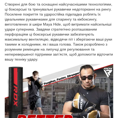
Створені для бою та оснащені найсучаснішими технологіями,
ці боксерські та тренувальні рукавички недоторканні на рингу.
Посилене покриття та ударостійка підкладка роблять їх
ідеальними рукавичками для спарингу та кікбоксингу,
виготовлених зі шкіри Maya Hide, щоб витримати найсильніші
удари суперника. Завдяки стратегічно розташованим
перфораціям ці боксерські рукавички забезпечують
максимальну вентиляцію, відводячи піт і зберігаючи ваші руки
такими ж холодними, як і ваша голова. Також розроблено з
розумним ремінцем на липучці для регулювання та
неперевершеної підтримки зап’ястя, щоб допомогти відточити
вашу техніку удару.