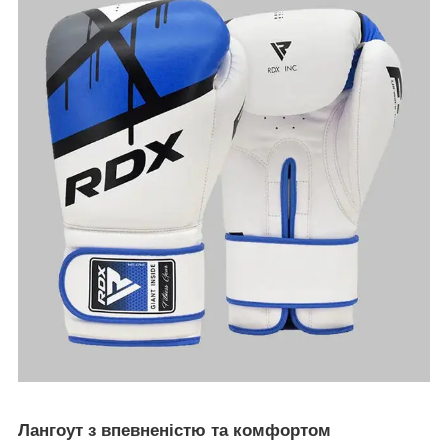
Лангоут з впевненістю та комфортом