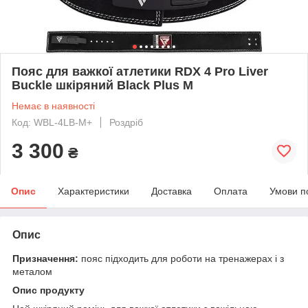
Пояс для важкої атлетики RDX 4 Pro Liver
Buckle шкіряний Black Plus M
Немає в наявності
Код: WBL-4LB-M+
Роздріб
3 300
₴
Опис
Характеристики
Доставка
Оплата
Умови п
Опис
Призначення:
пояс підходить для роботи на тренажерах і з
металом
Опис продукту