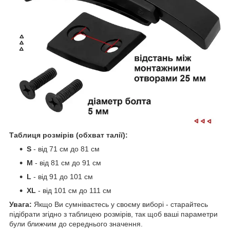
Таблиця розмірів (обхват талії):
S
- від 71 см до 81 см
M
- від 81 см до 91 см
L
- від 91 до 101 см
XL
- від 101 см до 111 см
Увага:
Якщо Ви сумніваєтесь у своєму виборі - старайтесь
підібрати згідно з таблицею розмірів, так щоб ваші параметри
були ближчим до середнього значення.