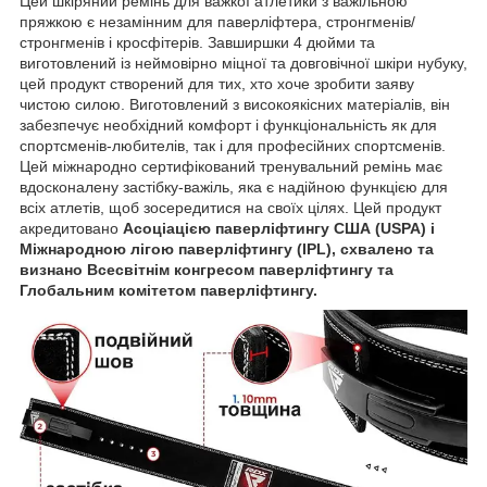
Цей шкіряний ремінь для важкої атлетики з важільною
пряжкою є незамінним для паверліфтера, стронгменів/
стронгменів і кросфітерів. Завширшки 4 дюйми та
виготовлений із неймовірно міцної та довговічної шкіри нубуку,
цей продукт створений для тих, хто хоче зробити заяву
чистою силою. Виготовлений з високоякісних матеріалів, він
забезпечує необхідний комфорт і функціональність як для
спортсменів-любителів, так і для професійних спортсменів.
Цей міжнародно сертифікований тренувальний ремінь має
вдосконалену застібку-важіль, яка є надійною функцією для
всіх атлетів, щоб зосередитися на своїх цілях. Цей продукт
акредитовано
Асоціацією паверліфтингу США (USPA) і
Міжнародною лігою паверліфтингу (IPL), схвалено та
визнано Всесвітнім конгресом паверліфтингу та
Глобальним комітетом паверліфтингу.