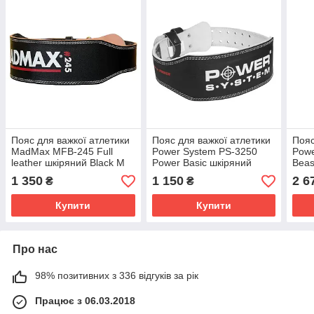
Пояс для важкої атлетики
Пояс для важкої атлетики
Пояс
MadMax MFB-245 Full
Power System PS-3250
Powe
leather шкіряний Black M
Power Basic шкіряний
Beas
Black M
M
1 350
1 150
2 6
₴
₴
Купити
Купити
Про нас
98% позитивних з 336 відгуків за рік
Працює з 06.03.2018