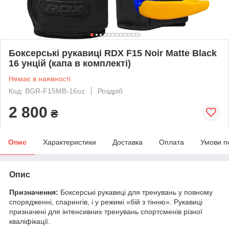
Боксерські рукавиці RDX F15 Noir Matte Black
16 унцій (капа в комплекті)
Немає в наявності
Код: BGR-F15MB-16oz
Роздріб
2 800
₴
Опис
Характеристики
Доставка
Оплата
Умови п
Опис
Призначення:
Боксерські рукавиці для тренувань у повному
спорядженні, спарингів, і у режимі «бій з тінню». Рукавиці
призначені для інтенсивних тренувань спортсменів різної
кваліфікації.