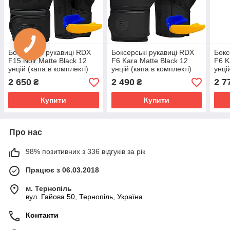
Боксерські рукавиці RDX
Боксерські рукавиці RDX
Бокс
F15 Noir Matte Black 12
F6 Kara Matte Black 12
F6 K
унцій (капа в комплекті)
унцій (капа в комплекті)
унці
2 650
2 490
2 7
₴
₴
Купити
Купити
Про нас
98% позитивних з 336 відгуків за рік
Працює з 06.03.2018
м. Тернопіль
вул. Гайова 50, Тернопіль, Україна
Контакти