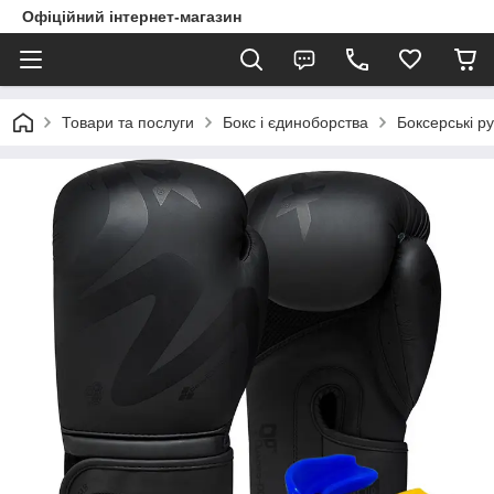
Офіційний інтернет-магазин
Товари та послуги
Бокс і єдиноборства
Боксерські ру