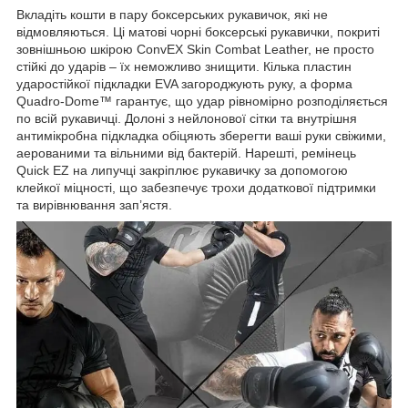
Вкладіть кошти в пару боксерських рукавичок, які не
відмовляються. Ці матові чорні боксерські рукавички, покриті
зовнішньою шкірою ConvEX Skin Combat Leather, не просто
стійкі до ударів – їх неможливо знищити. Кілька пластин
ударостійкої підкладки EVA загороджують руку, а форма
Quadro-Dome™ гарантує, що удар рівномірно розподіляється
по всій рукавичці. Долоні з нейлонової сітки та внутрішня
антимікробна підкладка обіцяють зберегти ваші руки свіжими,
аерованими та вільними від бактерій. Нарешті, ремінець
Quick EZ на липучці закріплює рукавичку за допомогою
клейкої міцності, що забезпечує трохи додаткової підтримки
та вирівнювання зап’ястя.