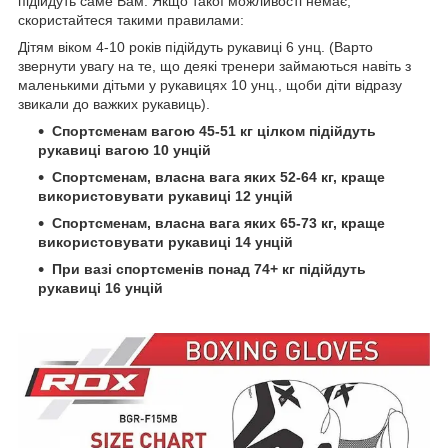
підійдуть саме Вам. Якщо такої можливості немає,
скористайтеся такими правилами:
Дітям віком 4-10 років підійдуть рукавиці 6 унц. (Варто
звернути увагу на те, що деякі тренери займаються навіть з
маленькими дітьми у рукавицях 10 унц., щоби діти відразу
звикали до важких рукавиць).
Спортсменам вагою 45-51 кг цілком підійдуть
рукавиці вагою 10 унцій
Спортсменам, власна вага яких 52-64 кг, краще
використовувати рукавиці 12 унцій
Спортсменам, власна вага яких 65-73 кг, краще
використовувати рукавиці 14 унцій
При вазі спортсменів понад 74+ кг підійдуть
рукавиці 16 унцій