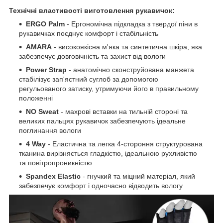
Технічні властивості виготовлення рукавичок:
ERGO Palm
- Ергономічна підкладка з твердої піни в
рукавичках поєднує комфорт і стабільність
AMARA
- високоякісна м'яка та синтетична шкіра, яка
забезпечує довговічність та захист від вологи
Power Strap
- анатомічно сконструйована манжета
стабілізує зап'ястний суглоб за допомогою
регульованого затиску, утримуючи його в правильному
положенні
NO Sweat
- махрові вставки на тильній стороні та
великих пальцях рукавичок забезпечують ідеальне
поглинання вологи
4 Way
- Еластична та легка 4-стороння структурована
тканина вирізняється гладкістю, ідеальною рухливістю
та повітропроникністю
Spandex Elastic
- гнучкий та міцний матеріал, який
забезпечує комфорт і одночасно відводить вологу