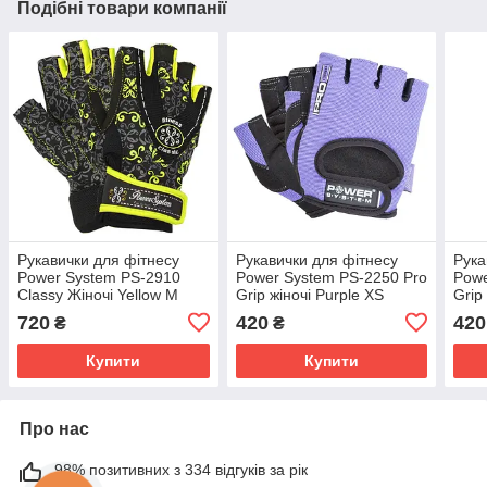
Подібні товари компанії
Рукавички для фітнесу
Рукавички для фітнесу
Рука
Power System PS-2910
Power System PS-2250 Pro
Powe
Classy Жіночі Yellow M
Grip жіночі Purple XS
Grip
720
420
420
₴
₴
Купити
Купити
Про нас
98% позитивних з 334 відгуків за рік