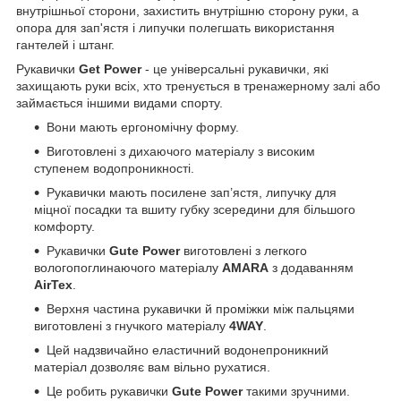
внутрішньої сторони, захистить внутрішню сторону руки, а
опора для зап'ястя і липучки полегшать використання
гантелей і штанг.
Рукавички
Get Power
- це універсальні рукавички, які
захищають руки всіх, хто тренується в тренажерному залі або
займається іншими видами спорту.
Вони мають ергономічну форму.
Виготовлені з дихаючого матеріалу з високим
ступенем водопроникності.
Рукавички мають посилене зап’ястя, липучку для
міцної посадки та вшиту губку зсередини для більшого
комфорту.
Рукавички
Gute Power
виготовлені з легкого
вологопоглинаючого матеріалу
AMARA
з додаванням
AirTex
.
Верхня частина рукавички й проміжки між пальцями
виготовлені з гнучкого матеріалу
4WAY
.
Цей надзвичайно еластичний водонепроникний
матеріал дозволяє вам вільно рухатися.
Це робить рукавички
Gute Power
такими зручними.